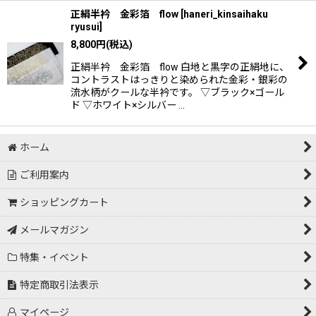
正絹半衿 金彩箔 flow
[
haneri_kinsaihaku
ryusui
]
8,800
円
(税込)
正絹半衿 金彩箔 flow 白地と黒字の正絹地に、
コントラストはっきりと染められた金彩・銀彩の
流水柄がクールな半衿です。 ▽ブラック×ゴール
ド ▽ホワイト×シルバー …
ホーム
ご利用案内
ショッピングカート
メールマガジン
特集・イベント
特定商取引法表示
マイページ