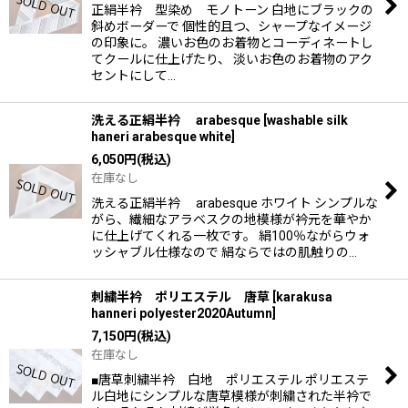
正絹半衿 型染め モノトーン 白地にブラックの
斜めボーダーで 個性的且つ、シャープなイメージ
の印象に。 濃いお色のお着物とコーディネートし
てクールに仕上げたり、 淡いお色のお着物のアク
セントにして…
洗える正絹半衿 arabesque
[
washable silk
haneri arabesque white
]
6,050
円
(税込)
在庫なし
洗える正絹半衿 arabesque ホワイト シンプルな
がら、繊細なアラベスクの地模様が衿元を華やか
に仕上げてくれる一枚です。 絹100％ながらウォ
ッシャブル仕様なので 絹ならではの肌触りの…
刺繍半衿 ポリエステル 唐草
[
karakusa
hanneri polyester2020Autumn
]
7,150
円
(税込)
在庫なし
■唐草刺繍半衿 白地 ポリエステル ポリエステ
ル白地にシンプルな唐草模様が刺繍された半衿で