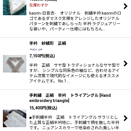
在庫わずか
絞り込む
kaonn-日音衣- オリジナル 刺繍半衿 kaonnのロ
ゴであるダマスク文様をアレンジしたオリジナル
パターンを刺繍であしらった 半衿 ラグジュアリー
な装いや、パーティー仕様にはもちろん…
半衿 紗綾形 正絹
7,150
円
(税込)
半衿 正絹 サヤ型 トラディショナルなサヤ型で
すが、 シンプルな同系色の紬など、合わせるアイ
テム次第で現代的なイメージにも使えるオススメ
アイテムです。 No.1 …
手刺繍 正絹 半衿 トライアングル
[
Hand
embroidery triangle
]
15,400
円
(税込)
■手刺繍半衿 正絹 トライアングル サラリとし
た上質な正絹半衿地に、手刺繍で柄を施した半衿
です。 ニュアンスカラーで地染めされた美しい半