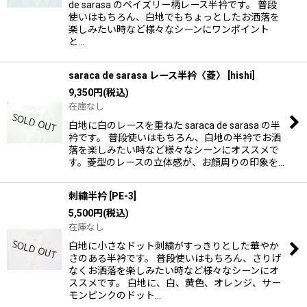
de sarasa のペイズリー柄レース半衿です。 普段
使いはもちろん、白地でもちょっとしたお洒落を
楽しみたい時など様々なシーンにワンポイント
と…
saraca de sarasa レース半衿〈菱〉
[
hishi
]
9,350
円
(税込)
在庫なし
白地に白のレースを重ねた saraca de sarasa の半
衿です。 普段使いはもちろん、白地の半衿でお洒
落を楽しみたい時など様々なシーンにオススメで
す。菱型のレースの立体感が、お顔周りの印象を…
刺繍半衿
[
PE-3
]
5,500
円
(税込)
在庫なし
白地に小さなドット刺繍がすっきりとした華やか
さのある半衿です。 普段使いはもちろん、さりげ
なくお洒落を楽しみたい時など様々なシーンにオ
ススメです。 白地に、白、黄色、オレンジ、サー
モンピンクのドット…