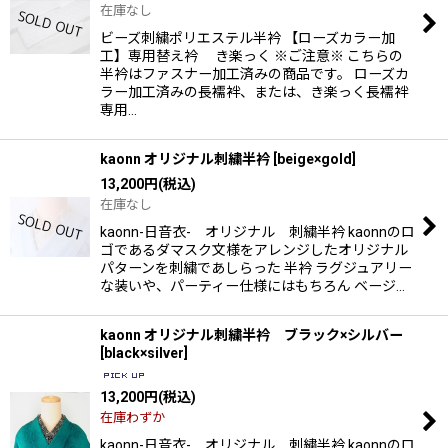
在庫なし
ビーズ刺繍ポリエステル半衿 【ローズカラー加
工】専用替え衿 き楽っく ※ご注意※ こちらの
半衿はファスナー加工済みの商品です。 ローズカ
ラー加工済みの長襦袢、または、き楽っく長襦袢
専用…
kaonn オリジナル刺繍半衿
[
beige×gold
]
13,200
円
(税込)
在庫なし
kaonn-日音衣- オリジナル 刺繍半衿 kaonnのロ
ゴであるダマスク文様をアレンジしたオリジナル
パターンを刺繍であしらった 半衿 ラグジュアリー
な装いや、パーティー仕様にはもちろん ベージ…
kaonn オリジナル刺繍半衿 ブラック×シルバー
[
black×silver
]
13,200
円
(税込)
在庫わずか
kaonn-日音衣- オリジナル 刺繍半衿 kaonnのロ