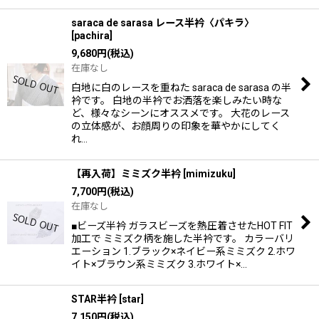
saraca de sarasa レース半衿〈パキラ〉
[
pachira
]
9,680
円
(税込)
在庫なし
白地に白のレースを重ねた saraca de sarasa の半
衿です。 白地の半衿でお洒落を楽しみたい時な
ど、様々なシーンにオススメです。 大花のレース
の立体感が、お顔周りの印象を華やかにしてく
れ…
【再入荷】ミミズク半衿
[
mimizuku
]
7,700
円
(税込)
在庫なし
■ビーズ半衿 ガラスビーズを熱圧着させたHOT FIT
加工で ミミズク柄を施した半衿です。 カラーバリ
エーション 1.ブラック×ネイビー系ミミズク 2.ホワ
イト×ブラウン系ミミズク 3.ホワイト×…
STAR半衿
[
star
]
7,150
円
(税込)