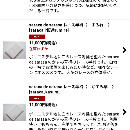
100％ながらウォッシャブル仕様なので 絹ならで
はの肌触りの良さを感じつつ、気軽にお使いいた
だける半衿です。…
saraca de sarasa レース半衿〈 すみれ 〉
[
saraca_NEWsumire
]
11,000
円
(税込)
在庫わずか
ポリエステル地に白のレース刺繍を重ねた saraca
de sarasa のかすみ草柄のレース半衿です。 白地
の半衿でお洒落を楽しみたい時など、様々なシー
ンにオススメです。 大花のレースの立体感が、…
saraca de sarasa レース半衿〈 かすみ草 〉
[
saraca_kasumi
]
11,000
円
(税込)
ポリエステル地に白のレース刺繍を重ねた saraca
de sarasa のかすみ草柄のレース半衿です。 普段
使いはもちろん、白地でもちょっとしたお洒落を
楽しみたい時など様々なシーンにワンポイント