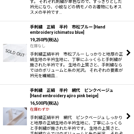
す。 それぞれ刺繍が単色なので、すっきりとした
衿元になり、小紋などの柄モノのお着物にもオス
スメの半衿です…
手刺繍 正絹 半衿 市松ブルー
[
Hand
embroidery ichimatsu blue
]
19,250
円
(税込)
在庫なし
手刺繍正絹半衿 市松ブルー しっかりと地厚の正
絹生地の半衿生地に、丁寧にふっくらと手刺繍が
施された半衿です。 生地の上質さと、手刺繍なら
ではのボリュームと糸の光沢。 それぞれの要素が
衿元を繊細且…
手刺繍 正絹 半衿 網代 ピンクベージュ
[
Hand embroidery ajiro pink beige
]
16,500
円
(税込)
在庫わずか
手刺繍正絹半衿 網代 ピンクベージュ しっかり
と地厚の正絹生地の半衿生地に、丁寧にふっくら
と手刺繍が施された半衿です。 生地の上質さと、
手刺繍ならではのボリュームと糸の光沢。 それぞ