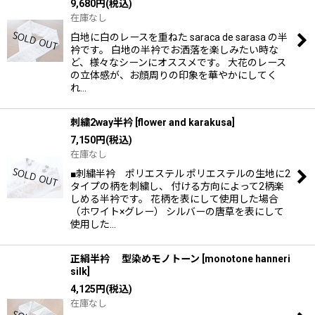
9,680
円
(税込)
在庫なし
白地に白のレースを重ねた saraca de sarasa の半
衿です。 白地の半衿でお洒落を楽しみたい時な
ど、様々なシーンにオススメです。 大花のレース
の立体感が、お顔周りの印象を華やかにしてく
れ…
刺繍2way半衿
[
flower and karakusa
]
7,150
円
(税込)
在庫なし
■刺繍半衿 ポリエステル ポリエステルの生地に2
タイプの柄を刺繍し、 付ける方向によって2柄楽
しめる半衿です。 花柄を表にして使用した場合
（ホワイト×グレー） シルバーの唐草を表にして
使用した…
正絹半衿 型染めモノトーン
[
monotone hanneri
silk
]
4,125
円
(税込)
在庫なし