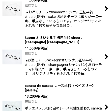
11,550
円
(税込)
在庫なし
■お酒モチーフのkaonnオリジナル正絹半衿
cheers(乾杯) sake お酒をテーマに職人が一点一
点、手描きしているものです。 オリジナリティあ
ふれる半衿で華やかな金彩の…
kaonn オリジナル手描き半衿 cheers
[champagne]
[
champagne_No.03
]
11,550
円
(税込)
在庫なし
■お酒モチーフのkaonnオリジナル正絹半衿
cheers(乾杯) champagne(シャンパン) お酒をテ
ーマに職人が一点一点、手描きしているもので
す。 オリジナリティあふれる半衿で華…
saraca de sarasa レース半衿〈ペイズリー〉
[
paisley
]
13,200
円
(税込)
在庫なし
ポリエステル地に白のレース刺繍を重ねた saraca