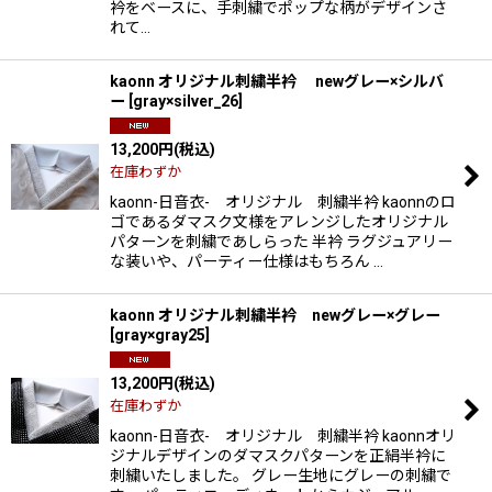
衿をベースに、手刺繍でポップな柄がデザインさ
れて…
kaonn オリジナル刺繍半衿 newグレー×シルバ
ー
[
gray×silver_26
]
13,200
円
(税込)
在庫わずか
kaonn-日音衣- オリジナル 刺繍半衿 kaonnのロ
ゴであるダマスク文様をアレンジしたオリジナル
パターンを刺繍であしらった 半衿 ラグジュアリー
な装いや、パーティー仕様はもちろん …
kaonn オリジナル刺繍半衿 newグレー×グレー
[
gray×gray25
]
13,200
円
(税込)
在庫わずか
kaonn-日音衣- オリジナル 刺繍半衿 kaonnオリ
ジナルデザインのダマスクパターンを正絹半衿に
刺繍いたしました。 グレー生地にグレーの刺繍で