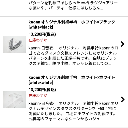
パターンを刺繍であしらった 半衿 ラグジュアリー
な装いや、パーティー仕様にはもちろん…
kaonn オリジナル刺繍半衿 ホワイト×ブラック
[
white×black
]
13,200
円
(税込)
在庫わずか
kaonn-日音衣- オリジナル 刺繍半衿 kaonnのロ
ゴであるダマスク文様をアレンジしたオリジナル
パターンを刺繍した正絹半衿です。 白地にブラッ
クの刺繍で、紬や小紋、オシャレ着としての…
kaonn オリジナル刺繍半衿 ホワイト×ホワイト
[
white×white
]
13,200
円
(税込)
在庫わずか
kaonn-日音衣- オリジナル 刺繍半衿 kaonnオリ
ジナルデザインのダマスクパターンを正絹半衿に
刺繍いたしました。 白地にホワイトの刺繍です。
式典等のフォーマルなシーンからカジュ…