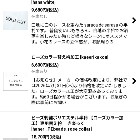
[
hana white
]
9,680
円
(税込)
在庫なし
白地に白のレースを重ねた saraca de sarasa の半
衿です。 普段使いはもちろん、白地の半衿でお洒
落を楽しみたい時など様々なシーンにオススメで
す。小花のレースの立体感が、お顔周りの…
ローズカラー替え衿加工
[
kaeerikakou
]
6,600
円
(税込)
在庫あり
【お知らせ】メーカーの価格改定により、弊社で
は2026年7月31日(木)より価格を改定いたしまし
た。ローズカラー加工が大変混みあっておりま
す。約60日程かかる場合がございます。お急ぎの
際は事前にお問い…
ビーズ刺繍ポリエステル半衿 【ローズカラー加
工】専用替え衿 き楽っく
[
haneri_PEbeads_rose collar
]
18,700
円
(税込)