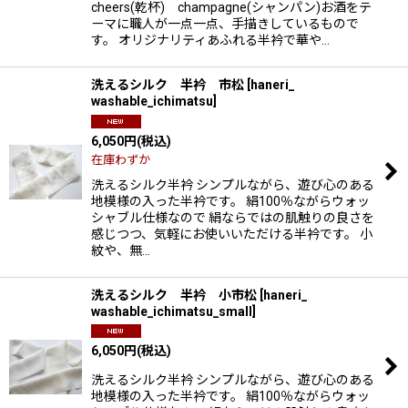
cheers(乾杯) champagne(シャンパン)お酒をテ
ーマに職人が一点一点、手描きしているもので
す。 オリジナリティあふれる半衿で華や…
洗えるシルク 半衿 市松
[
haneri_
washable_ichimatsu
]
6,050
円
(税込)
在庫わずか
洗えるシルク半衿 シンプルながら、遊び心のある
地模様の入った半衿です。 絹100％ながらウォッ
シャブル仕様なので 絹ならではの肌触りの良さを
感じつつ、気軽にお使いいただける半衿です。 小
紋や、無…
洗えるシルク 半衿 小市松
[
haneri_
washable_ichimatsu_small
]
6,050
円
(税込)
洗えるシルク半衿 シンプルながら、遊び心のある
地模様の入った半衿です。 絹100％ながらウォッ