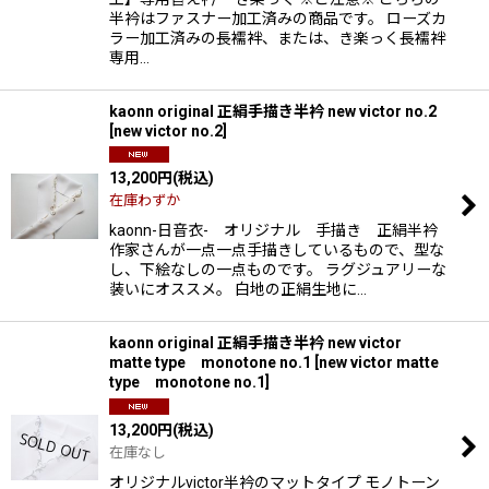
半衿はファスナー加工済みの商品です。 ローズカ
ラー加工済みの長襦袢、または、き楽っく長襦袢
専用…
kaonn original 正絹手描き半衿 new victor no.2
[
new victor no.2
]
13,200
円
(税込)
在庫わずか
kaonn-日音衣- オリジナル 手描き 正絹半衿
作家さんが一点一点手描きしているもので、型な
し、下絵なしの一点ものです。 ラグジュアリーな
装いにオススメ。 白地の正絹生地に…
kaonn original 正絹手描き半衿 new victor
matte type monotone no.1
[
new victor matte
type monotone no.1
]
13,200
円
(税込)
在庫なし
オリジナルvictor半衿のマットタイプ モノトーン