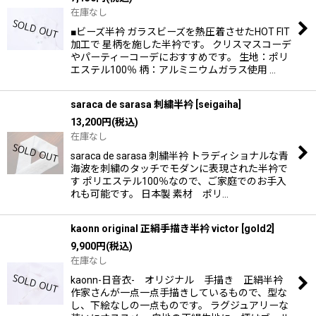
在庫なし
■ビーズ半衿 ガラスビーズを熱圧着させたHOT FIT
加工で 星柄を施した半衿です。 クリスマスコーデ
やパーティーコーデにおすすめです。 生地：ポリ
エステル100％ 柄：アルミニウムガラス使用 …
saraca de sarasa 刺繍半衿
[
seigaiha
]
13,200
円
(税込)
在庫なし
saraca de sarasa 刺繍半衿 トラディショナルな青
海波を刺繍のタッチでモダンに表現された半衿で
す ポリエステル100％なので、ご家庭でのお手入
れも可能です。 日本製 素材 ポリ…
kaonn original 正絹手描き半衿 victor
[
gold2
]
9,900
円
(税込)
在庫なし
kaonn-日音衣- オリジナル 手描き 正絹半衿
作家さんが一点一点手描きしているもので、型な
し、下絵なしの一点ものです。 ラグジュアリーな