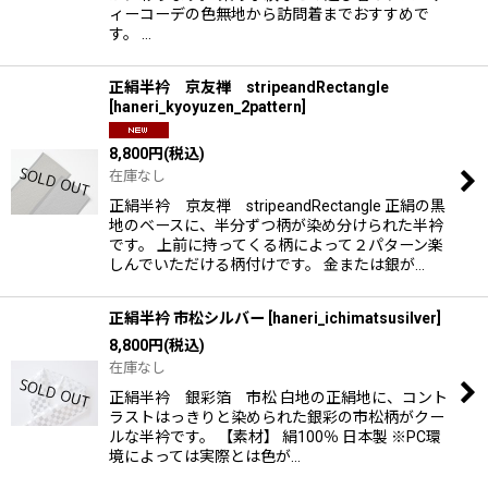
ィーコーデの色無地から訪問着までおすすめで
す。 …
正絹半衿 京友禅 stripeandRectangle
[
haneri_kyoyuzen_2pattern
]
8,800
円
(税込)
在庫なし
正絹半衿 京友禅 stripeandRectangle 正絹の黒
地のベースに、半分ずつ柄が染め分けられた半衿
です。 上前に持ってくる柄によって２パターン楽
しんでいただける柄付けです。 金または銀が…
正絹半衿 市松シルバー
[
haneri_ichimatsusilver
]
8,800
円
(税込)
在庫なし
正絹半衿 銀彩箔 市松 白地の正絹地に、コント
ラストはっきりと染められた銀彩の市松柄がクー
ルな半衿です。 【素材】 絹100％ 日本製 ※PC環
境によっては実際とは色が…