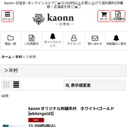
kaonn -日音衣- オンラインストア□■15,000円以上お買い上げで送料無料(沖縄
県・北海道を除く)■□
メニュー
カート
ご利用案内
ポイントにつ
商品一覧
ご利用案内
マイページ
問い合わせ
実店舗のご案内
いて
ホーム
>
半衿
>
＞半衿
＞半衿
表示順変更
閉じる
60
件
表示数
:
kaonn オリジナル刺繍半衿 ホワイト×ゴールド
[
white×gold3
]
並び順
:
13,200
円
(税込)