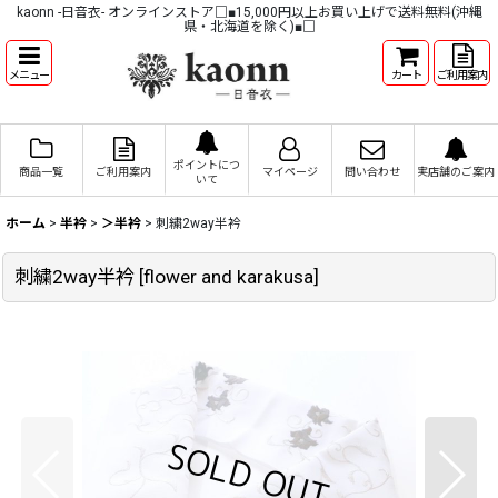
kaonn -日音衣- オンラインストア□■15,000円以上お買い上げで送料無料(沖縄
県・北海道を除く)■□
メニュー
カート
ご利用案内
ポイントにつ
商品一覧
ご利用案内
マイページ
問い合わせ
実店舗のご案内
いて
ホーム
>
半衿
>
＞半衿
>
刺繍2way半衿
刺繍2way半衿
[
flower and karakusa
]