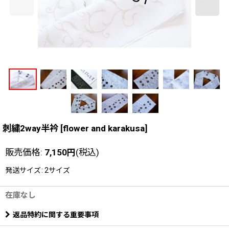
刺繍2way半衿
[
flower and karakusa
]
販売価格
:
7,150
円
(税込)
発送サイズ
:
2サイズ
在庫なし
返品特約に関する重要事項