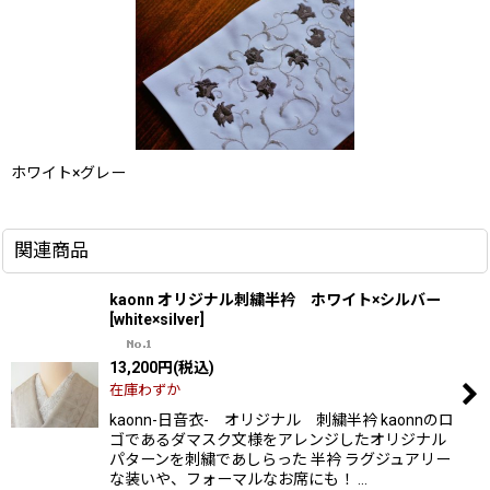
ホワイト×グレー
関連商品
kaonn オリジナル刺繍半衿 ホワイト×シルバー
[
white×silver
]
13,200
円
(税込)
在庫わずか
kaonn-日音衣- オリジナル 刺繍半衿 kaonnのロ
ゴであるダマスク文様をアレンジしたオリジナル
パターンを刺繍であしらった 半衿 ラグジュアリー
な装いや、フォーマルなお席にも！ …