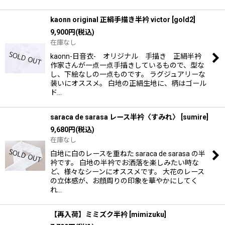
kaonn original 正絹手描き半衿 victor
[
gold2
]
9,900
円
(税込)
在庫なし
kaonn-日音衣- オリジナル 手描き 正絹半衿
作家さんが一点一点手描きしているもので、型な
し、下絵なしの一点ものです。 ラグジュアリーな
装いにオススメ。 白地の正絹生地に、柄はゴール
ド…
saraca de sarasa レース半衿〈すみれ〉
[
sumire
]
9,680
円
(税込)
在庫なし
白地に白のレースを重ねた saraca de sarasa の半
衿です。 白地の半衿でお洒落を楽しみたい時な
ど、様々なシーンにオススメです。 大花のレース
の立体感が、お顔周りの印象を華やかにしてく
れ…
【再入荷】ミミズク半衿
[
mimizuku
]