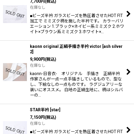
7,700
円
(税込)
在庫なし
■ビーズ半衿 ガラスビーズを熱圧着させたHOT FIT
加工で ミミズク柄を施した半衿です。 カラーバリ
エーション 1.ブラック×ネイビー系ミミズク 2.ホワ
イト×ブラウン系ミミズク 3.ホワイト×…
kaonn original 正絹手描き半衿 victor
[
ash silver
2
]
9,900
円
(税込)
在庫なし
kaonn-日音衣- オリジナル 手描き 正絹半衿
作家さんが一点一点手描きしているもので、型な
し、下絵なしの一点ものです。 ラグジュアリーな
装いにオススメ。 白地の正絹生地に、柄はシルバ
ーの…
STAR半衿
[
star
]
7,150
円
(税込)
在庫なし
■ビーズ半衿 ガラスビーズを熱圧着させたHOT FIT