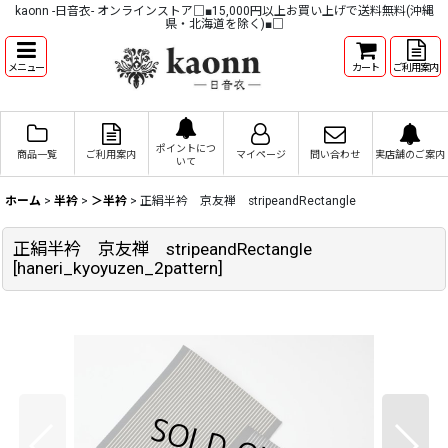
kaonn -日音衣- オンラインストア□■15,000円以上お買い上げで送料無料(沖縄
県・北海道を除く)■□
メニュー
カート
ご利用案内
ポイントにつ
商品一覧
ご利用案内
マイページ
問い合わせ
実店舗のご案内
いて
ホーム
>
半衿
>
＞半衿
>
正絹半衿 京友禅 stripeandRectangle
正絹半衿 京友禅 stripeandRectangle
[
haneri_kyoyuzen_2pattern
]