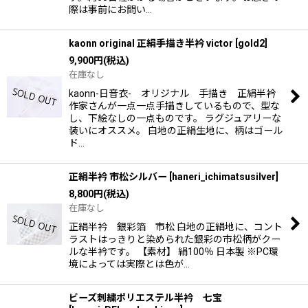
際は事前にお問い…
kaonn original 正絹手描き半衿 victor
[
gold2
]
9,900
円
(税込)
在庫なし
kaonn-日音衣- オリジナル 手描き 正絹半衿
作家さんが一点一点手描きしているもので、型な
し、下絵なしの一点ものです。 ラグジュアリーな
装いにオススメ。 白地の正絹生地に、柄はゴール
ド…
正絹半衿 市松シルバー
[
haneri_ichimatsusilver
]
8,800
円
(税込)
在庫なし
正絹半衿 銀彩箔 市松 白地の正絹地に、コント
ラストはっきりと染められた銀彩の市松柄がクー
ルな半衿です。 【素材】 絹100％ 日本製 ※PC環
境によっては実際とは色が…
ビーズ刺繍ポリエステル半衿 七宝