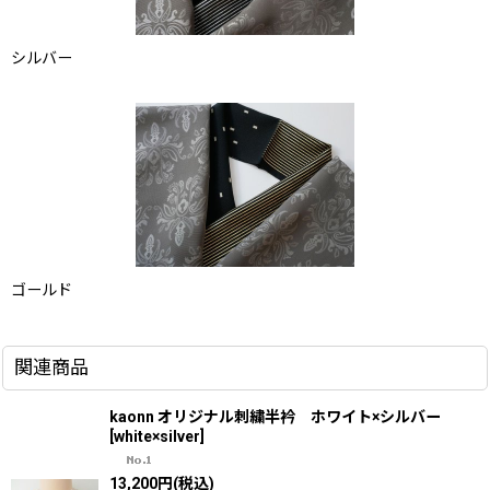
シルバー
ゴールド
関連商品
kaonn オリジナル刺繍半衿 ホワイト×シルバー
[
white×silver
]
13,200
円
(税込)