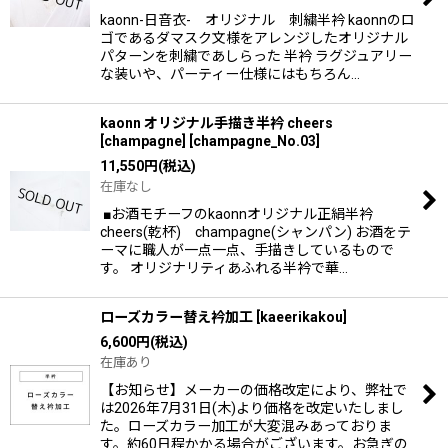
kaonn-日音衣- オリジナル 刺繍半衿 kaonnのロ
ゴであるダマスク文様をアレンジしたオリジナル
パターンを刺繍であしらった 半衿 ラグジュアリー
な装いや、パーティー仕様にはもちろん…
kaonn オリジナル手描き半衿 cheers
[champagne]
[
champagne_No.03
]
11,550
円
(税込)
在庫なし
■お酒モチーフのkaonnオリジナル正絹半衿
cheers(乾杯) champagne(シャンパン) お酒をテ
ーマに職人が一点一点、手描きしているもので
す。 オリジナリティあふれる半衿で華…
ローズカラー替え衿加工
[
kaeerikakou
]
6,600
円
(税込)
在庫あり
【お知らせ】メーカーの価格改定により、弊社で
は2026年7月31日(木)より価格を改定いたしまし
た。ローズカラー加工が大変混みあっておりま
す。約60日程かかる場合がございます。お急ぎの