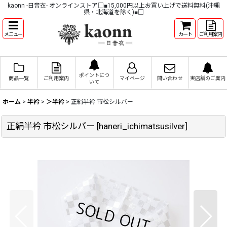
kaonn -日音衣- オンラインストア□■15,000円以上お買い上げで送料無料(沖縄
県・北海道を除く)■□
メニュー
カート
ご利用案内
ポイントにつ
商品一覧
ご利用案内
マイページ
問い合わせ
実店舗のご案内
いて
ホーム
>
半衿
>
＞半衿
>
正絹半衿 市松シルバー
正絹半衿 市松シルバー
[
haneri_ichimatsusilver
]