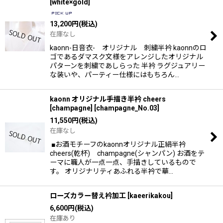
[
white×gold
]
13,200
円
(税込)
在庫なし
kaonn-日音衣- オリジナル 刺繍半衿 kaonnのロ
ゴであるダマスク文様をアレンジしたオリジナル
パターンを刺繍であしらった 半衿 ラグジュアリー
な装いや、パーティー仕様にはもちろん…
kaonn オリジナル手描き半衿 cheers
[champagne]
[
champagne_No.03
]
11,550
円
(税込)
在庫なし
■お酒モチーフのkaonnオリジナル正絹半衿
cheers(乾杯) champagne(シャンパン) お酒をテ
ーマに職人が一点一点、手描きしているもので
す。 オリジナリティあふれる半衿で華…
ローズカラー替え衿加工
[
kaeerikakou
]
6,600
円
(税込)
在庫あり