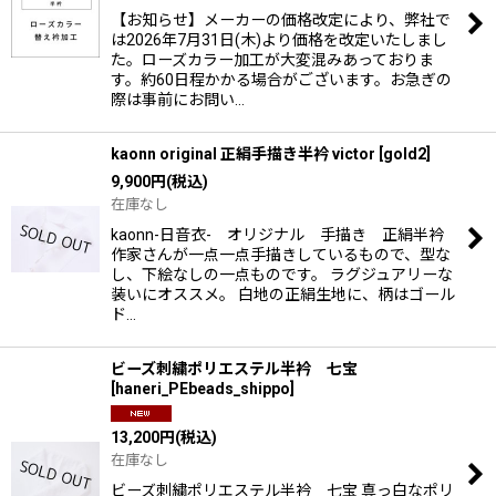
【お知らせ】メーカーの価格改定により、弊社で
は2026年7月31日(木)より価格を改定いたしまし
た。ローズカラー加工が大変混みあっておりま
す。約60日程かかる場合がございます。お急ぎの
際は事前にお問い…
kaonn original 正絹手描き半衿 victor
[
gold2
]
9,900
円
(税込)
在庫なし
kaonn-日音衣- オリジナル 手描き 正絹半衿
作家さんが一点一点手描きしているもので、型な
し、下絵なしの一点ものです。 ラグジュアリーな
装いにオススメ。 白地の正絹生地に、柄はゴール
ド…
ビーズ刺繍ポリエステル半衿 七宝
[
haneri_PEbeads_shippo
]
13,200
円
(税込)
在庫なし
ビーズ刺繍ポリエステル半衿 七宝 真っ白なポリ