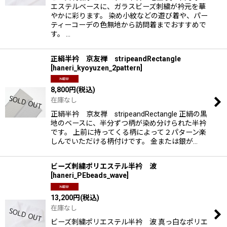
エステルベースに、ガラスビーズ刺繍が衿元を華
やかに彩ります。 染め小紋などの遊び着や、パー
ティーコーデの色無地から訪問着までおすすめで
す。 …
正絹半衿 京友禅 stripeandRectangle
[
haneri_kyoyuzen_2pattern
]
8,800
円
(税込)
在庫なし
正絹半衿 京友禅 stripeandRectangle 正絹の黒
地のベースに、半分ずつ柄が染め分けられた半衿
です。 上前に持ってくる柄によって２パターン楽
しんでいただける柄付けです。 金または銀が…
ビーズ刺繍ポリエステル半衿 波
[
haneri_PEbeads_wave
]
13,200
円
(税込)
在庫なし
ビーズ刺繍ポリエステル半衿 波 真っ白なポリエ