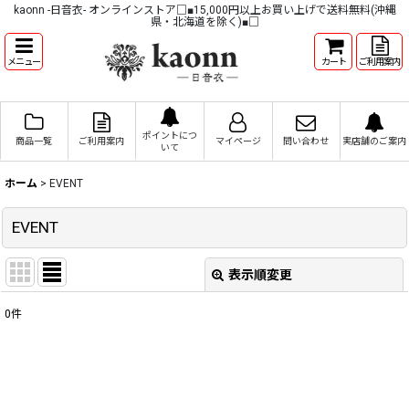
kaonn -日音衣- オンラインストア□■15,000円以上お買い上げで送料無料(沖縄
県・北海道を除く)■□
メニュー
カート
ご利用案内
ポイントにつ
商品一覧
ご利用案内
マイページ
問い合わせ
実店舗のご案内
いて
ホーム
>
EVENT
EVENT
表示順変更
閉じる
0
件
表示数
:
並び順
: