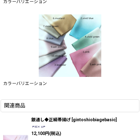
カラーバリエーション
カラーバリエーション
関連商品
銀通し◆正絹帯揚げ
[
gintoshiobiagebasic
]
12,100
円
(税込)