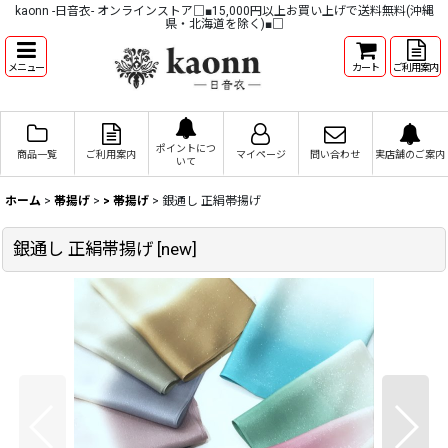
kaonn -日音衣- オンラインストア□■15,000円以上お買い上げで送料無料(沖縄
県・北海道を除く)■□
メニュー
カート
ご利用案内
ポイントにつ
商品一覧
ご利用案内
マイページ
問い合わせ
実店舗のご案内
いて
ホーム
>
帯揚げ
>
> 帯揚げ
>
銀通し 正絹帯揚げ
銀通し 正絹帯揚げ
[
new
]