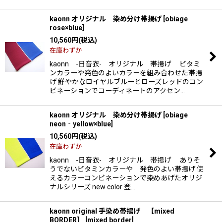
kaonn オリジナル 染め分け帯揚げ
[
obiage
rose×blue
]
10,560
円
(税込)
在庫わずか
kaonn -日音衣- オリジナル 帯揚げ ビタミ
ンカラーや発色のよいカラーを組み合わせた帯揚
げ 鮮やかなロイヤルブルーとローズレッドのコン
ビネーションでコーディネートのアクセン…
kaonn オリジナル 染め分け帯揚げ
[
obiage
neon‐yellow×blue
]
10,560
円
(税込)
在庫わずか
kaonn -日音衣- オリジナル 帯揚げ ありそ
うでないビタミンカラーや 発色のよい帯揚げ 使
えるカラーコンビネーションで染めあげたオリジ
ナルシリーズ new color 登…
kaonn original 手染め帯揚げ 【mixed
BORDER】
[
mixed border
]