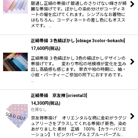
銀通し正絹の帯揚げ 銀通しのさりげない輝きが綺
麗な帯揚げです。ぼかしの染め分けがコーディネ
ートの幅を広げてくれます。シンプルなお着物に
はもちろん、コーディネートの差し色にもオスス
メです。 …
正絹帯揚 ３色縞ぼかし
[
obiage 3color-bokashi
]
17,600
円
(税込)
正絹帯揚 ３色縞ぼかし 3色の縞ぼかしデザインの
帯揚げです。 変わり市松の地模様が変化を生み
出し高級感も感じます。 単衣や袷の時期に、紬・
小紋・パーティーご参加の附下におすすめです。
…
正絹帯揚 京友禅
[
oriental3
]
14,300
円
(税込)
在庫なし
京友禅帯揚げ オリエンタルな柄に金彩がラグジ
ュアリーさをプラスしてくれる帯揚げ 新色、染め
あがりました 素材 正絹 100％ 【カラーバリエ
ーション】 1.ピンクパープル 2.ブルーパープル…