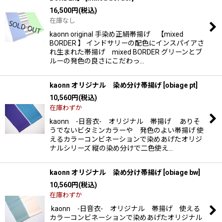
16,500
円
(税込)
在庫なし
kaonn original 手染め正絹帯揚げ 【mixed
BORDER 】 インドサリーの配色にインスパイアさ
れ生まれた帯揚げ mixed BORDER グリーンとブ
ルーの発色の良さにこだわっ…
kaonn オリジナル 染め分け帯揚げ
[
obiage pt
]
10,560
円
(税込)
在庫わずか
kaonn -日音衣- オリジナル 帯揚げ ありそ
うでないビタミンカラーや 発色のよい帯揚げ 使
えるカラーコンビネーションで染めあげたオリジ
ナルシリーズ 縦の染め分けで二色使え…
kaonn オリジナル 染め分け帯揚げ
[
obiage bw
]
10,560
円
(税込)
在庫わずか
kaonn -日音衣- オリジナル 帯揚げ 使える
カラーコンビネーションで染めあげたオリジナル