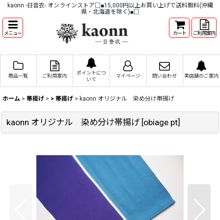
kaonn -日音衣- オンラインストア□■15,000円以上お買い上げで送料無料(沖縄
県・北海道を除く)■□
メニュー
カート
ご利用案内
ポイントにつ
商品一覧
ご利用案内
マイページ
問い合わせ
実店舗のご案内
いて
ホーム
>
帯揚げ
>
> 帯揚げ
>
kaonn オリジナル 染め分け帯揚げ
kaonn オリジナル 染め分け帯揚げ
[
obiage pt
]