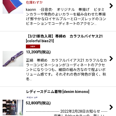
在庫わずか
kaonn -日音衣- オリジナル 帯揚げ ビタミ
ンカラーや発色のよいカラーを組み合わせた帯揚
げ 鮮やかなロイヤルブルーとローズレッドのコン
ビネーションでコーディネートのアクセン…
【3/21新色入荷】帯締め カラフルバイヤス21
[
colorful bias21
]
13,200
円
(税込)
正絹 帯締め カラフルバイアス21 カラフルなカ
ラーコンビネーションがコーディネートのアクセ
ントになりつつも、細目の組み方なので程よいボ
リューム感です。 それぞれの色が発色が良く、秋
冬…
レディースデニム着物
[
denim kimono
]
52,800
円
(税込)
-------------------------- 2022年2月28日お知らせ -----