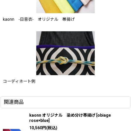
kaonn -日音衣- オリジナル 帯揚げ
コーディネート例
関連商品
kaonn オリジナル 染め分け帯揚げ
[
obiage
rose×blue
]
10,560
円
(税込)