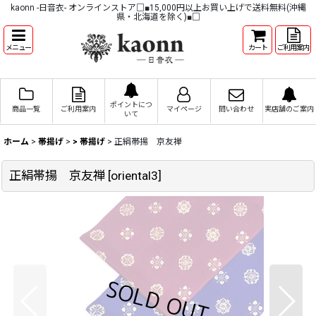
kaonn -日音衣- オンラインストア□■15,000円以上お買い上げで送料無料(沖縄
県・北海道を除く)■□
メニュー
カート
ご利用案内
ポイントにつ
商品一覧
ご利用案内
マイページ
問い合わせ
実店舗のご案内
いて
ホーム
>
帯揚げ
>
> 帯揚げ
>
正絹帯揚 京友禅
正絹帯揚 京友禅
[
oriental3
]