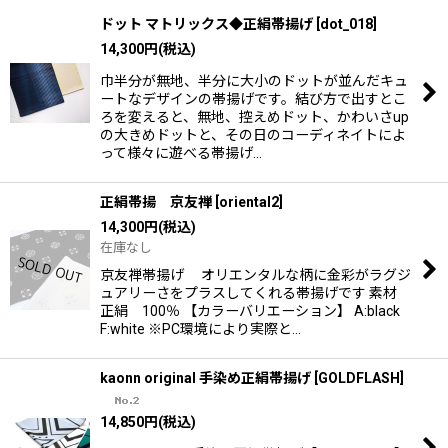
ドット マトリックス◆正絹帯揚げ
[
dot_018
]
14,300
円
(税込)
巾半分が無地、半分に大小のドットが並んだキュ
ートなデザインの帯揚げです。結び方で出すとこ
ろを変えると、無地、控えめドット、かわいさup
の大きめドットと、その日のコーディネイトによ
って様々に遊べる帯揚げ…
正絹帯揚 京友禅
[
oriental2
]
14,300
円
(税込)
在庫なし
京友禅帯揚げ オリエンタルな柄に金彩がラグジ
ュアリーさをプラスしてくれる帯揚げです 素材
正絹 100％ 【カラーバリエーション】 A:black
F:white ※PC環境により実際と…
kaonn original 手染め正絹帯揚げ
[
GOLDFLASH
]
14,850
円
(税込)