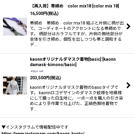
【再入荷】帯締め color mix18
[
color mix 18
]
16,500
円
(税込)
帯締め 帯締め color mix18 結ぶと片側に柄が出
て、コーディネートのアクセントになる帯締めで
す。 柄部分はカラフルですが、片側の無地部分が
全体を引き締め、個性を出しつつも帯と調和する
デ…
kaonnオリジナルダマスク着物[basic]
[
kaonn
damask-kimono/basic
]
203,500
円
(税込)
kaonnオリジナルダマスク着物のbasicタイプで
す。 kaonnロゴデザインのダマスク紋様を地模様
にして織った白生地に、 一点一点を職人の引き染
めにより手作業で仕上げた、正絹色無地着物で
す…
▼インスタグラムで情報配信中です
https://www.instagram.com/kaonn_kyoto/