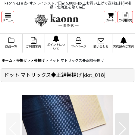
kaonn -日音衣- オンラインストア□■15,000円以上お買い上げで送料無料(沖縄
県・北海道を除く)■□
メニュー
カート
ご利用案内
ポイントにつ
商品一覧
ご利用案内
マイページ
問い合わせ
実店舗のご案内
いて
ホーム
>
帯揚げ
>
> 帯揚げ
>
ドット マトリックス◆正絹帯揚げ
ドット マトリックス◆正絹帯揚げ
[
dot_018
]