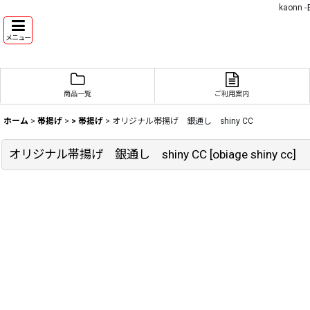
kaon
メニュー
商品一覧
ご利用案内
ホーム
>
帯揚げ
>
> 帯揚げ
>
オリジナル帯揚げ 銀通し shiny CC
オリジナル帯揚げ 銀通し shiny CC
[
obiage shiny cc
]