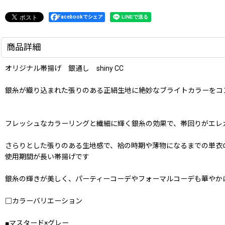
Facebookでシェア
商品詳細
オリジナル帯揚げ 銀通し shiny CC
銀糸が織り込まれた張りのある正絹生地に絶妙なブライトカラーをコ
フレッシュなカラーリングと繊細に輝く銀糸の効果で、帯回りがエレ
さらりとした張りのある生地感で、袷の時期や薄物になるまでの単衣
使用期間が長い帯揚げです
銀糸の輝きが美しく、パーティーコーデやフォーマルコーデも華やか
□カラーバリエーション
■マスタード×グレー