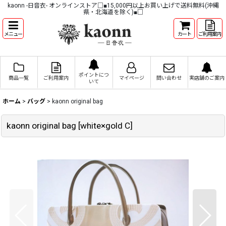
kaonn -日音衣- オンラインストア□■15,000円以上お買い上げで送料無料(沖縄
県・北海道を除く)■□
メニュー
カート
ご利用案内
ポイントにつ
商品一覧
ご利用案内
マイページ
問い合わせ
実店舗のご案内
いて
ホーム
>
バッグ
>
kaonn original bag
kaonn original bag
[
white×gold C
]