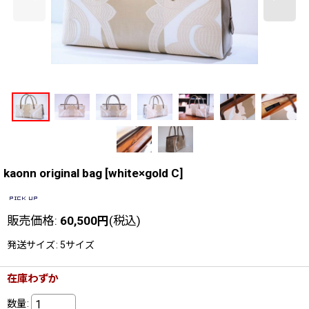
kaonn original bag
[
white×gold C
]
販売価格
:
60,500
円
(税込)
発送サイズ
:
5サイズ
在庫わずか
数量
: