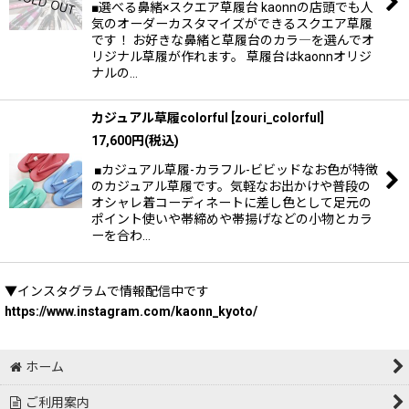
■選べる鼻緒×スクエア草履台 kaonnの店頭でも人
気のオーダーカスタマイズができるスクエア草履
です！ お好きな鼻緒と草履台のカラ―を選んでオ
リジナル草履が作れます。 草履台はkaonnオリジ
ナルの…
カジュアル草履colorful
[
zouri_colorful
]
17,600
円
(税込)
■カジュアル草履-カラフル-ビビッドなお色が特徴
のカジュアル草履です。気軽なお出かけや普段の
オシャレ着コーディネートに差し色として足元の
ポイント使いや帯締めや帯揚げなどの小物とカラ
ーを合わ…
▼インスタグラムで情報配信中です
https://www.instagram.com/kaonn_kyoto/
ホーム
ご利用案内