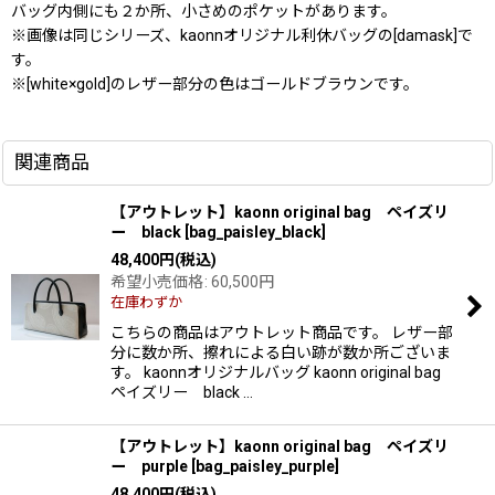
バッグ内側にも２か所、小さめのポケットがあります。
※画像は同じシリーズ、kaonnオリジナル利休バッグの[damask]で
す。
※[white×gold]のレザー部分の色はゴールドブラウンです。
関連商品
【アウトレット】kaonn original bag ペイズリ
ー black
[
bag_paisley_black
]
48,400
円
(税込)
希望小売価格
:
60,500
円
在庫わずか
こちらの商品はアウトレット商品です。 レザー部
分に数か所、擦れによる白い跡が数か所ございま
す。 kaonnオリジナルバッグ kaonn original bag
ペイズリー black …
【アウトレット】kaonn original bag ペイズリ
ー purple
[
bag_paisley_purple
]
48,400
円
(税込)