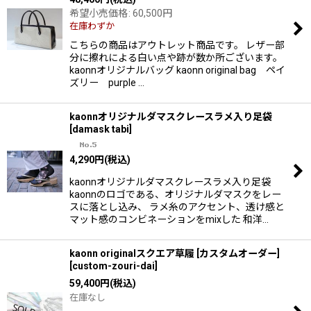
希望小売価格
:
60,500
円
在庫わずか
こちらの商品はアウトレット商品です。 レザー部
分に擦れによる白い点や跡が数か所ございます。
kaonnオリジナルバッグ kaonn original bag ペイ
ズリー purple …
kaonnオリジナルダマスクレースラメ入り足袋
[
damask tabi
]
4,290
円
(税込)
kaonnオリジナルダマスクレースラメ入り足袋
kaonnのロゴである、オリジナルダマスクをレー
スに落とし込み、 ラメ糸のアクセント、透け感と
マット感のコンビネーションをmixした 和洋…
kaonn originalスクエア草履 [カスタムオーダー]
[
custom-zouri-dai
]
59,400
円
(税込)
在庫なし