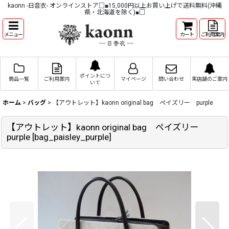
kaonn -日音衣- オンラインストア□■15,000円以上お買い上げで送料無料(沖縄
県・北海道を除く)■□
メニュー
カート
ご利用案内
ポイントにつ
商品一覧
ご利用案内
マイページ
問い合わせ
実店舗のご案内
いて
ホーム
>
バッグ
>
【アウトレット】kaonn original bag ペイズリー purple
【アウトレット】kaonn original bag ペイズリー
purple
[
bag_paisley_purple
]