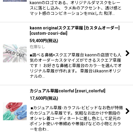
kaonnのロゴである、オリジナルダマスクをレー
スに落とし込み、 ラメ糸のアクセント、透け感と
マット感のコンビネーションをmixした 和洋…
kaonn originalスクエア草履 [カスタムオーダー]
[
custom-zouri-dai
]
59,400
円
(税込)
在庫なし
■選べる鼻緒×スクエア草履台 kaonnの店頭でも人
気のオーダーカスタマイズができるスクエア草履
です！ お好きな鼻緒と草履台のカラ―を選んでオ
リジナル草履が作れます。 草履台はkaonnオリジ
ナルの…
カジュアル草履colorful
[
zouri_colorful
]
17,600
円
(税込)
■カジュアル草履-カラフル-ビビッドなお色が特徴
のカジュアル草履です。気軽なお出かけや普段の
オシャレ着コーディネートに差し色として足元の
ポイント使いや帯締めや帯揚げなどの小物とカラ
ーを合わ…