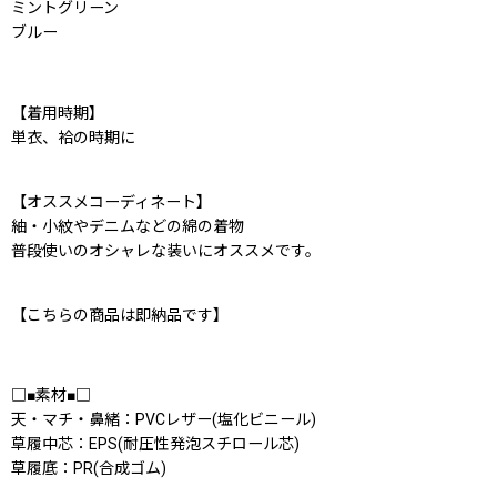
ミントグリーン
ブルー
【着用時期】
単衣、袷の時期に
【オススメコーディネート】
紬・小紋やデニムなどの綿の着物
普段使いのオシャレな装いにオススメです。
【こちらの商品は即納品です】
□■素材■□
天・マチ・鼻緒：PVCレザー(塩化ビニール)
草履中芯：EPS(耐圧性発泡スチロール芯)
草履底：PR(合成ゴム)