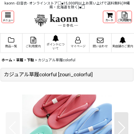
kaonn -日音衣- オンラインストア□■15,000円以上お買い上げで送料無料(沖縄
県・北海道を除く)■□
メニュー
カート
ご利用案内
ポイントにつ
商品一覧
ご利用案内
マイページ
問い合わせ
実店舗のご案内
いて
ホーム
>
草履・下駄
>
カジュアル草履colorful
カジュアル草履colorful
[
zouri_colorful
]