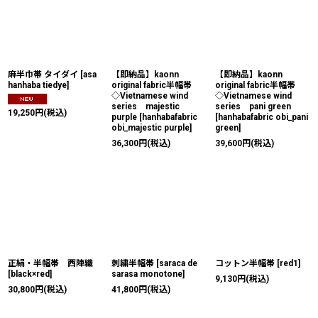
麻半巾帯 タイダイ
[
asa
【即納品】kaonn
【即納品】kaonn
hanhaba tiedye
]
original fabric半幅帯
original fabric半幅帯
◇Vietnamese wind
◇Vietnamese wind
series majestic
series pani green
19,250
円
(税込)
purple
[
hanhabafabric
[
hanhabafabric obi_pani
obi_majestic purple
]
green
]
36,300
円
(税込)
39,600
円
(税込)
正絹・半幅帯 西陣織
刺繍半幅帯
[
saraca de
コットン半幅帯
[
red1
]
[
black×red
]
sarasa monotone
]
9,130
円
(税込)
30,800
円
(税込)
41,800
円
(税込)