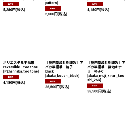
pattern
]
5,280
円
(税込)
4,180
円
(税込)
5,500
円
(税込)
ポリエステル半幅帯
【誉田屋源兵衛謹製】ア
【誉田屋源兵衛謹製】ア
reversible two tone
バカ半幅帯 格子
バカ半幅帯 無地キナ
[
PEhanhaba_two tone
]
black
リ 格子C
[
abaka_koushi_black
]
[
abaka_muji_kinari_kou
shi_26C
]
4,180
円
(税込)
38,500
円
(税込)
38,500
円
(税込)