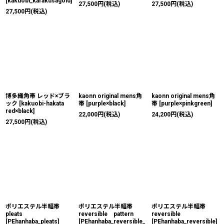
[
kakuobi_karakusagold
]
27,500
円
(税込)
27,500
円
(税込)
27,500
円
(税込)
博多織角帯 レッド×ブラ
kaonn original mens角
kaonn original mens角
ック
[
kakuobi-hakata
帯
[
purple×black
]
帯
[
purple×pinkgreen
]
red×black
]
22,000
円
(税込)
24,200
円
(税込)
27,500
円
(税込)
ポリエステル半幅帯
ポリエステル半幅帯
ポリエステル半幅帯
pleats
reversible pattern
reversible
[
PEhanhaba_pleats
]
[
PEhanhaba_reversible_
[
PEhanhaba_reversible
]