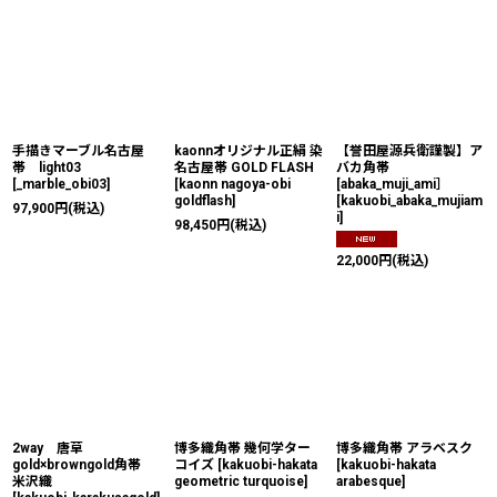
手描きマーブル名古屋
kaonnオリジナル正絹 染
【誉田屋源兵衛謹製】ア
帯 light03
名古屋帯 GOLD FLASH
バカ角帯
[
_marble_obi03
]
[
kaonn nagoya-obi
[abaka_muji_ami］
goldflash
]
[
kakuobi_abaka_mujiam
97,900
円
(税込)
i
]
98,450
円
(税込)
22,000
円
(税込)
2way 唐草
博多織角帯 幾何学ター
博多織角帯 アラベスク
gold×browngold角帯
コイズ
[
kakuobi-hakata
[
kakuobi-hakata
米沢織
geometric turquoise
]
arabesque
]