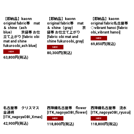
並び順
:
【即納品】kaonn
【即納品】kaonn
【即納品】kaonn
絞り込む
original fabric帯 mat
original fabric帯 mat
original fabric名古屋帯
＆ shine（ash
＆ shine（gray） 京
◇vibrant hanoi
[
fabric
blue） 京袋帯 お仕
袋帯 お仕立て上がり
obi_vibrant hanoi
]
立て上がり
[
fabric obi
[
fabric obi mat and
mat and shine
shine fukuroobi_gray
]
69,850
円
(税込)
fukuroobi_ash blue
]
80,300
円
(税込)
63,800
円
(税込)
名古屋帯 クリスマス
西陣織名古屋帯 flower
西陣織名古屋帯 流水
全通柄
[
ITK_nagoyaOBI_flower
]
[
ITK_nagoyaOBI_ryusui
]
[
ITK_nagoyaOBI_Xmas
]
42,900
円
(税込)
118,800
円
(税込)
118,800
円
(税込)