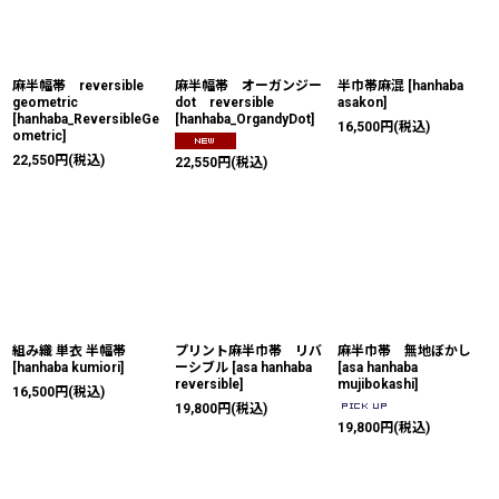
麻半幅帯 reversible
麻半幅帯 オーガンジー
半巾帯麻混
[
hanhaba
geometric
dot reversible
asakon
]
[
hanhaba_ReversibleGe
[
hanhaba_OrgandyDot
]
16,500
円
(税込)
ometric
]
22,550
円
(税込)
22,550
円
(税込)
組み織 単衣 半幅帯
プリント麻半巾帯 リバ
麻半巾帯 無地ぼかし
[
hanhaba kumiori
]
ーシブル
[
asa hanhaba
[
asa hanhaba
reversible
]
mujibokashi
]
16,500
円
(税込)
19,800
円
(税込)
19,800
円
(税込)