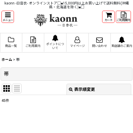
kaonn -日音衣- オンラインストア□■15,000円以上お買い上げで送料無料(沖縄
県・北海道を除く)■□
メニュー
カート
ご利用案内
ポイントにつ
商品一覧
ご利用案内
マイページ
問い合わせ
実店舗のご案内
いて
ホーム
>
帯
帯
表示順変更
閉じる
45
件
サブカテゴリ
:
表示数
: