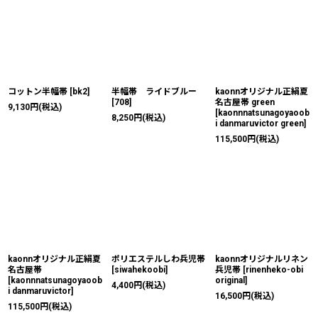
コットン半幅帯
[
bk2
]
半幅帯 ライドブルー
kaonnオリジナル正絹夏
[
708
]
名古屋帯 green
9,130
円
(税込)
[
kaonnnatsunagoyaoob
8,250
円
(税込)
i danmaruvictor green
]
115,500
円
(税込)
kaonnオリジナル正絹夏
ポリエステルしわ兵児帯
kaonnオリジナルリネン
名古屋帯
[
siwahekoobi
]
兵児帯
[
rinenheko-obi
[
kaonnnatsunagoyaoob
original
]
4,400
円
(税込)
i danmaruvictor
]
16,500
円
(税込)
115,500
円
(税込)