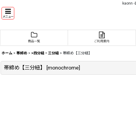
kaon
メニュー
商品一覧
ご利用案内
ホーム
>
帯締め
>
>四分紐・三分紐
>
帯締め【三分紐】
帯締め【三分紐】
[
monochrome
]