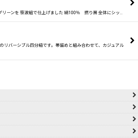
グリーンを 笹波組で仕上げました 絹100％ 撚り房 全体にシッ…
ルドのリバーシブル四分紐です。帯留めと組み合わせて、カジュアル