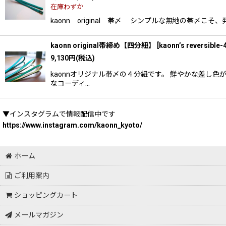
在庫わずか
kaonn original 帯〆 シンプルな無地の帯〆
kaonn original帯締め【四分紐】
[
kaonn’s reversible-
9,130
円
(税込)
kaonnオリジナル帯〆の４分紐です。 鮮やかな差し
なコーディ…
▼インスタグラムで情報配信中です
https://www.instagram.com/kaonn_kyoto/
ホーム
ご利用案内
ショッピングカート
メールマガジン