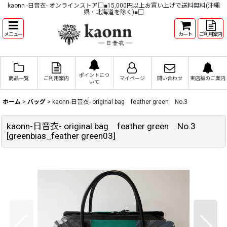
kaonn -日音衣- オンラインストア□■15,000円以上お買い上げで送料無料(沖縄
県・北海道を除く)■□
メニュー
カート
ご利用案内
ポイントにつ
商品一覧
ご利用案内
マイページ
問い合わせ
実店舗のご案内
いて
ホーム
>
バッグ
>
kaonn-日音衣- original bag feather green No.3
kaonn-日音衣- original bag feather green No.3
[
greenbias_feather green03
]