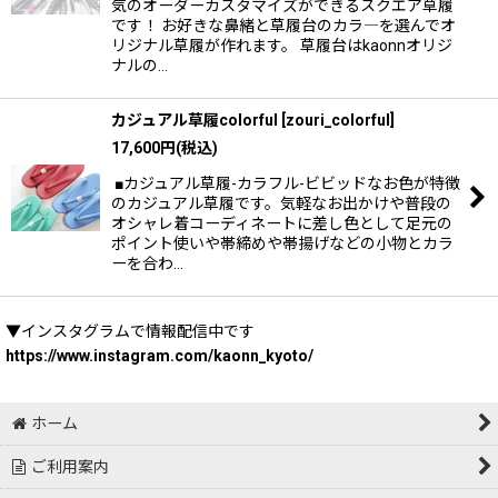
気のオーダーカスタマイズができるスクエア草履
です！ お好きな鼻緒と草履台のカラ―を選んでオ
リジナル草履が作れます。 草履台はkaonnオリジ
ナルの…
カジュアル草履colorful
[
zouri_colorful
]
17,600
円
(税込)
■カジュアル草履-カラフル-ビビッドなお色が特徴
のカジュアル草履です。気軽なお出かけや普段の
オシャレ着コーディネートに差し色として足元の
ポイント使いや帯締めや帯揚げなどの小物とカラ
ーを合わ…
▼インスタグラムで情報配信中です
https://www.instagram.com/kaonn_kyoto/
ホーム
ご利用案内