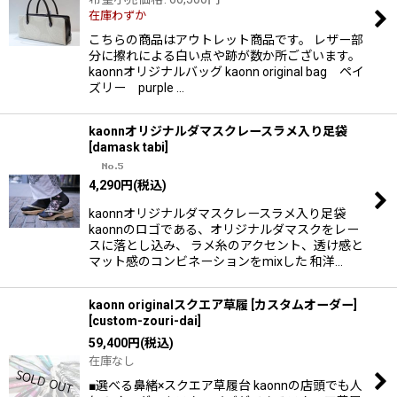
在庫わずか
こちらの商品はアウトレット商品です。 レザー部
分に擦れによる白い点や跡が数か所ございます。
kaonnオリジナルバッグ kaonn original bag ペイ
ズリー purple …
kaonnオリジナルダマスクレースラメ入り足袋
[
damask tabi
]
4,290
円
(税込)
kaonnオリジナルダマスクレースラメ入り足袋
kaonnのロゴである、オリジナルダマスクをレー
スに落とし込み、 ラメ糸のアクセント、透け感と
マット感のコンビネーションをmixした 和洋…
kaonn originalスクエア草履 [カスタムオーダー]
[
custom-zouri-dai
]
59,400
円
(税込)
在庫なし
■選べる鼻緒×スクエア草履台 kaonnの店頭でも人