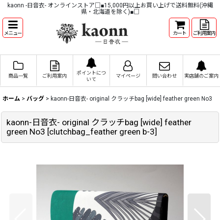
kaonn -日音衣- オンラインストア□■15,000円以上お買い上げで送料無料(沖縄
県・北海道を除く)■□
メニュー
カート
ご利用案内
ポイントにつ
商品一覧
ご利用案内
マイページ
問い合わせ
実店舗のご案内
いて
ホーム
>
バッグ
>
kaonn-日音衣- original クラッチbag [wide] feather green No3
kaonn-日音衣- original クラッチbag [wide] feather
green No3
[
clutchbag_feather green b-3
]