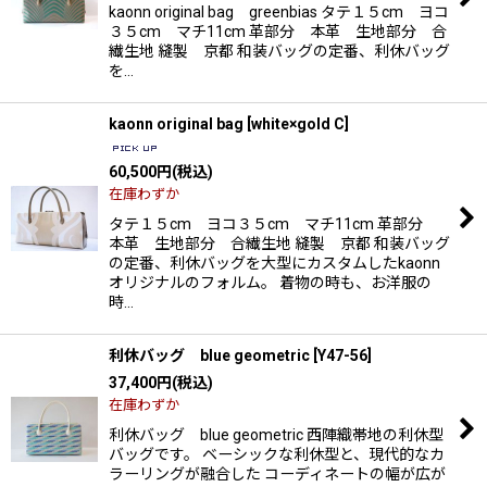
kaonn original bag greenbias タテ１５cm ヨコ
３５cm マチ11cm 革部分 本革 生地部分 合
繊生地 縫製 京都 和装バッグの定番、利休バッグ
を…
kaonn original bag
[
white×gold C
]
60,500
円
(税込)
在庫わずか
タテ１５cm ヨコ３５cm マチ11cm 革部分
本革 生地部分 合繊生地 縫製 京都 和装バッグ
の定番、利休バッグを大型にカスタムしたkaonn
オリジナルのフォルム。 着物の時も、お洋服の
時…
利休バッグ blue geometric
[
Y47-56
]
37,400
円
(税込)
在庫わずか
利休バッグ blue geometric 西陣織帯地の利休型
バッグです。 ベーシックな利休型と、現代的なカ
ラーリングが融合した コーディネートの幅が広が