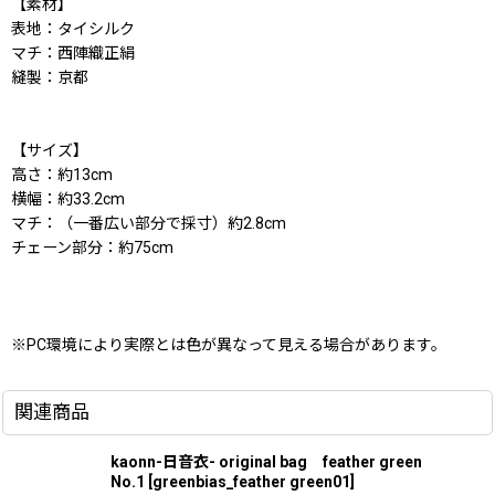
【素材】
表地：タイシルク
マチ：西陣織正絹
縫製：京都
【サイズ】
高さ：約13cm
横幅：約33.2cm
マチ：（一番広い部分で採寸）約2.8cm
チェーン部分：約75cm
※PC環境により実際とは色が異なって見える場合があります。
関連商品
kaonn-日音衣- original bag feather green
No.1
[
greenbias_feather green01
]