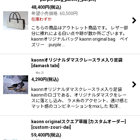
48,400
円
(税込)
希望小売価格
:
60,500
円
在庫わずか
こちらの商品はアウトレット商品です。 レザー部
分に擦れによる白い点や跡が数か所ございます。
kaonnオリジナルバッグ kaonn original bag ペイ
ズリー purple …
kaonnオリジナルダマスクレースラメ入り足袋
[
damask tabi
]
4,290
円
(税込)
kaonnオリジナルダマスクレースラメ入り足袋
kaonnのロゴである、オリジナルダマスクをレー
スに落とし込み、 ラメ糸のアクセント、透け感と
マット感のコンビネーションをmixした 和洋…
kaonn originalスクエア草履 [カスタムオーダー]
[
custom-zouri-dai
]
59,400
円
(税込)