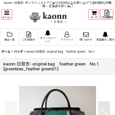
kaonn -日音衣- オンラインストア□■15,000円以上お買い上げで送料無料(沖縄
県・北海道を除く)■□
メニュー
カート
ご利用案内
ポイントにつ
商品一覧
ご利用案内
マイページ
問い合わせ
実店舗のご案内
いて
ホーム
>
バッグ
>
kaonn-日音衣- original bag feather green No.1
kaonn-日音衣- original bag feather green No.1
[
greenbias_feather green01
]