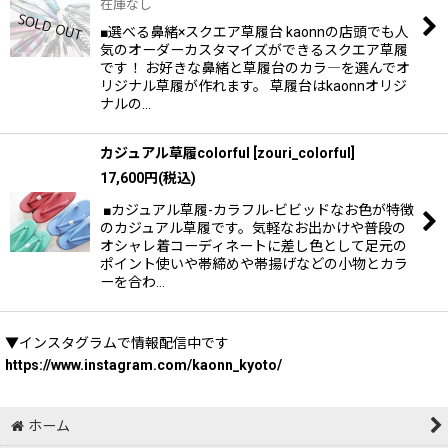
在庫なし
■選べる鼻緒×スクエア草履台 kaonnの店頭でも人
気のオーダーカスタマイズができるスクエア草履
です！ お好きな鼻緒と草履台のカラ―を選んでオ
リジナル草履が作れます。 草履台はkaonnオリジ
ナルの…
カジュアル草履colorful
[
zouri_colorful
]
17,600
円
(税込)
■カジュアル草履-カラフル-ビビッドなお色が特徴
のカジュアル草履です。気軽なお出かけや普段の
オシャレ着コーディネートに差し色として足元の
ポイント使いや帯締めや帯揚げなどの小物とカラ
ーを合わ…
▼インスタグラムで情報配信中です
https://www.instagram.com/kaonn_kyoto/
ホーム