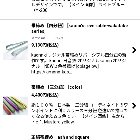
ルデザインです。 【メイン画像】 ライトブルー
（Y-200…
帯締め【四分紐】
[
kaonn’s reversible-wakatake
series
]
9,130
円
(税込)
kaonnオリジナル帯締めリバーシブル四分紐の新
作です。 kaonn-日音衣-オリジナルkaonn オリジ
ナル NEW２色帯揚げ [obiage bw]
https://kimono-kao…
帯締め 【三分紐】
[
color
]
4,400
円
(税込)
絹１００％ 日本製 三分紐 コーディネイトのワ
ンポイントに利くカラーの三分紐 色違いで揃えた
くなる使える５色です。 【メイン画像】 右から
・e-1: Mustard yellow…
正絹帯締め ash and square