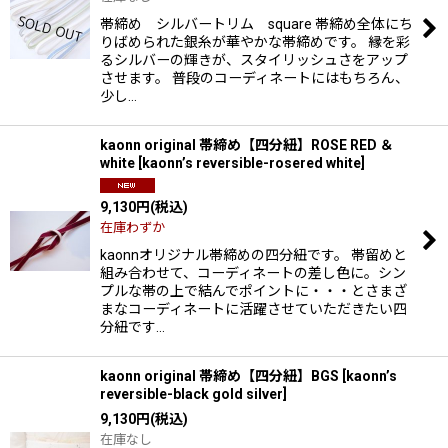
帯締め シルバートリム square 帯締め全体にち
りばめられた銀糸が華やかな帯締めです。 縁を彩
るシルバーの輝きが、スタイリッシュさをアップ
させます。 普段のコーディネートにはもちろん、
少し…
kaonn original 帯締め【四分紐】ROSE RED ＆
white
[
kaonn’s reversible-rosered white
]
9,130
円
(税込)
在庫わずか
kaonnオリジナル帯締めの四分紐です。 帯留めと
組み合わせて、コーディネートの差し色に。シン
プルな帯の上で結んでポイントに・・・とさまざ
まなコーディネートに活躍させていただきたい四
分紐です…
kaonn original 帯締め【四分紐】BGS
[
kaonn’s
reversible-black gold silver
]
9,130
円
(税込)
在庫なし