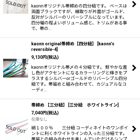
kaonnオリジナル帯締めの四分紐です。 ベースは
両面ブラックですが、縁取りが片面がゴールド、
反対がシルバーのリバーシブルになっています。
四分幅の程よいボリューム感と、トリムがある事
で、帯の…
kaonn original帯締め【四分紐】
[
kaonn’s
reversible-4
]
9,130
円
(税込)
kaonnオリジナル帯〆の４分紐です。 鮮やかな差
し色がアクセントになるカラーリングと輝きをプ
ラスするシルバーorゴールドのリバーシブル四分
紐です。帯留めと組み合わせて、カジュアルなコ
ーディ…
帯締め 【三分紐】
[
三分紐 ホワイトライン
]
7,040
円
(税込)
在庫なし
絹１００％ 三分紐 コーディネイトのワンポイ
ントに利くホワイトラインの入った三分紐です。
帯留との組み合わせを楽しんでいただけるシンプ