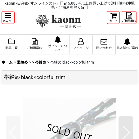
kaonn -日音衣- オンラインストア□■15,000円以上お買い上げで送料無料(沖縄
県・北海道を除く)■□
メニュー
カート
ご利用案内
ポイントにつ
商品一覧
ご利用案内
マイページ
問い合わせ
実店舗のご案内
いて
ホーム
>
帯締め
>
> 帯締め
>
帯締め black×colorful trim
帯締め black×colorful trim