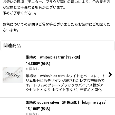
お使いの環境（モニター、ブラウザ等）の違いにより、色の見え方
が実物と若干異なる場合がございます。
予めご了承ください。
お色についての疑問やご質問等ございましたらお気軽にご相談くだ
さいませ。
関連商品
帯締め white/bias trim
[
Y37-20
]
14,300
円
(税込)
在庫なし
帯締め white/bias trim ホワイトをベースに、 ト
リム部分にもデザインが施されたレアな帯締めで
す。 トリムのグレー×ブラックのバイアス柄がア
クセントとなり ホワイト系など、帯締めと同化…
帯締め square silver【新色追加】
[
obijime sq sv
]
15,180
円
(税込)
在庫なし