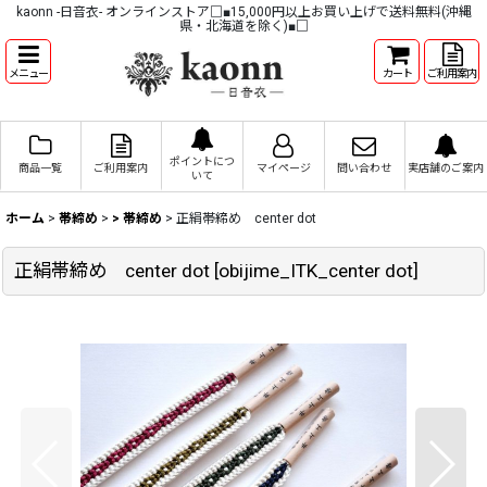
kaonn -日音衣- オンラインストア□■15,000円以上お買い上げで送料無料(沖縄
県・北海道を除く)■□
メニュー
カート
ご利用案内
ポイントにつ
商品一覧
ご利用案内
マイページ
問い合わせ
実店舗のご案内
いて
ホーム
>
帯締め
>
> 帯締め
>
正絹帯締め center dot
正絹帯締め center dot
[
obijime_ITK_center dot
]