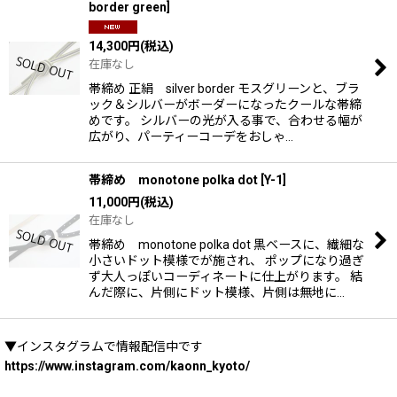
border green
]
14,300
円
(税込)
在庫なし
帯締め 正絹 silver border モスグリーンと、ブラ
ック＆シルバーがボーダーになったクールな帯締
めです。 シルバーの光が入る事で、合わせる幅が
広がり、パーティーコーデをおしゃ…
帯締め monotone polka dot
[
Y-1
]
11,000
円
(税込)
在庫なし
帯締め monotone polka dot 黒ベースに、繊細な
小さいドット模様でが施され、 ポップになり過ぎ
ず大人っぽいコーディネートに仕上がります。 結
んだ際に、片側にドット模様、片側は無地に…
▼インスタグラムで情報配信中です
https://www.instagram.com/kaonn_kyoto/