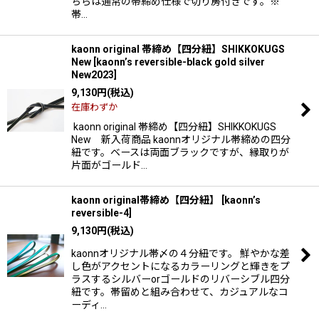
ちらは通常の帯締め仕様で切り房付きです。※
帯…
kaonn original 帯締め【四分紐】SHIKKOKUGS
New
[
kaonn’s reversible-black gold silver
New2023
]
9,130
円
(税込)
在庫わずか
kaonn original 帯締め【四分紐】SHIKKOKUGS
New 新入荷商品 kaonnオリジナル帯締めの四分
紐です。ベースは両面ブラックですが、縁取りが
片面がゴールド…
kaonn original帯締め【四分紐】
[
kaonn’s
reversible-4
]
9,130
円
(税込)
kaonnオリジナル帯〆の４分紐です。 鮮やかな差
し色がアクセントになるカラーリングと輝きをプ
ラスするシルバーorゴールドのリバーシブル四分
紐です。帯留めと組み合わせて、カジュアルなコ
ーディ…