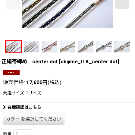
正絹帯締め center dot
[
obijime_ITK_center dot
]
販売価格
:
17,600
円
(税込)
発送サイズ
:
2サイズ
在庫確認はこちら
カラー
を選択してください
数量
: