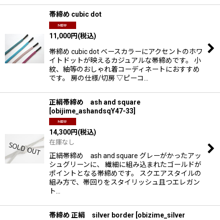
帯締め cubic dot
11,000
円
(税込)
帯締め cubic dot ベースカラーにアクセントのホワ
イトドットが映えるカジュアルな帯締めです。 小
紋、紬等のおしゃれ着コーディネートにおすすめ
です。 房の仕様/切房 ▽ピーコ…
正絹帯締め ash and square
[
obijime_ashandsqY47-33
]
14,300
円
(税込)
在庫なし
正絹帯締め ash and square グレーがかったアッ
シュグリーンに、 繊細に組み込まれたゴールドが
ポイントとなる帯締めです。 スクエアスタイルの
組み方で、帯回りをスタイリッシュ且つエレガン
ト…
帯締め 正絹 silver border
[
obizime_silver