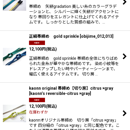
帯締め 矢絣gradation 美しい糸のカラーグラデ
ーションと、 シルバーに輝く矢絣がアクセントに
なり 帯回りをエレガントに仕上げてくれるアイテ
ムです。 しっかりとした質感の組みで、…
正絹帯締め gold sprinkle
[
obijime_012,013
]
12,100
円
(税込)
正絹帯締め gold sprinkle 帯締め全体にちりばめ
られた金糸が華やかな帯締めです。 染め小紋等を
ドレスアップしたい時やパーティーシーンまで、
幅広く使えるアイテムです。 切り房 …
kaonn original 帯締め【切り房】citrus ×gray
[
kaonn’s reversible-citrus ×gray
]
12,100
円
(税込)
在庫わずか
kaonnオリジナル帯締め 切り房「citrus ×gray」
です 四分紐の「citrus ×gray」と同じ配色です。こ