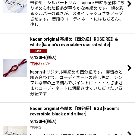
帯締め シルバートリム square 帯締め全体にち
りばめられた銀糸が華やかな帯締めです。 縁を彩
るシルバーの輝きが、スタイリッシュさをアップ
させます。 普段のコーディネートにはもちろん、
少し…
kaonn original 帯締め【四分紐】ROSE RED ＆
white
[
kaonn’s reversible-rosered white
]
9,130
円
(税込)
在庫わずか
kaonnオリジナル帯締めの四分紐です。 帯留めと
組み合わせて、コーディネートの差し色に。シン
プルな帯の上で結んでポイントに・・・とさまざ
まなコーディネートに活躍させていただきたい四
分紐です…
kaonn original 帯締め【四分紐】BGS
[
kaonn’s
reversible-black gold silver
]
9,130
円
(税込)
在庫なし