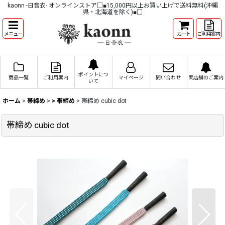
kaonn -日音衣- オンラインストア□■15,000円以上お買い上げで送料無料(沖縄
県・北海道を除く)■□
メニュー
カート
ご利用案内
ポイントにつ
商品一覧
ご利用案内
マイページ
問い合わせ
実店舗のご案内
いて
ホーム
>
帯締め
>
> 帯締め
>
帯締め cubic dot
帯締め cubic dot