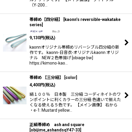
（Y-200…
帯締め【四分紐】
[
kaonn’s reversible-wakatake
series
]
9,130
円
(税込)
kaonnオリジナル帯締めリバーシブル四分紐の新
作です。 kaonn-日音衣-オリジナルkaonn オリジ
ナル NEW２色帯揚げ [obiage bw]
https://kimono-kao…
帯締め 【三分紐】
[
color
]
4,400
円
(税込)
絹１００％ 日本製 三分紐 コーディネイトのワ
ンポイントに利くカラーの三分紐 色違いで揃えた
くなる使える５色です。 【メイン画像】 右から
・e-1: Mustard yellow…
正絹帯締め ash and square
[
obijime_ashandsqY47-33
]