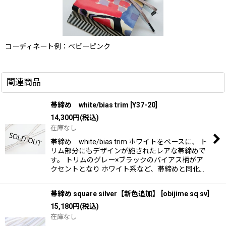
コーディネート例：ベビーピンク
関連商品
帯締め white/bias trim
[
Y37-20
]
14,300
円
(税込)
在庫なし
帯締め white/bias trim ホワイトをベースに、 ト
リム部分にもデザインが施されたレアな帯締めで
す。 トリムのグレー×ブラックのバイアス柄がア
クセントとなり ホワイト系など、帯締めと同化…
帯締め square silver【新色追加】
[
obijime sq sv
]
15,180
円
(税込)
在庫なし