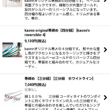
kaonnオリジナル帯締めの四分紐です。 ベースは
両面ブラックですが、縁取りが片面がゴールド、
反対がシルバーのリバーシブルになっています。
四分幅の程よいボリューム感と、トリムがある事
で、帯の…
kaonn original帯締め【四分紐】
[
kaonn’s
reversible-4
]
9,130
円
(税込)
kaonnオリジナル帯〆の４分紐です。 鮮やかな差
し色がアクセントになるカラーリングと輝きをプ
ラスするシルバーorゴールドのリバーシブル四分
紐です。帯留めと組み合わせて、カジュアルなコ
ーディ…
帯締め 【三分紐】
[
三分紐 ホワイトライン
]
7,040
円
(税込)
在庫なし
絹１００％ 三分紐 コーディネイトのワンポイ
ントに利くホワイトラインの入った三分紐です。
帯留との組み合わせを楽しんでいただけるシンプ
ルデザインです。 【メイン画像】 ライトブルー