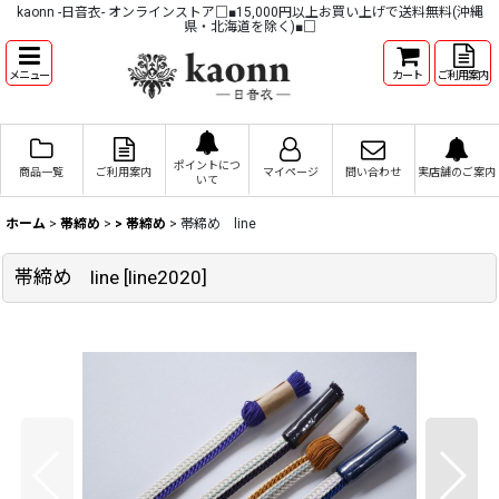
kaonn -日音衣- オンラインストア□■15,000円以上お買い上げで送料無料(沖縄
県・北海道を除く)■□
メニュー
カート
ご利用案内
ポイントにつ
商品一覧
ご利用案内
マイページ
問い合わせ
実店舗のご案内
いて
ホーム
>
帯締め
>
> 帯締め
>
帯締め line
帯締め line
[
line2020
]