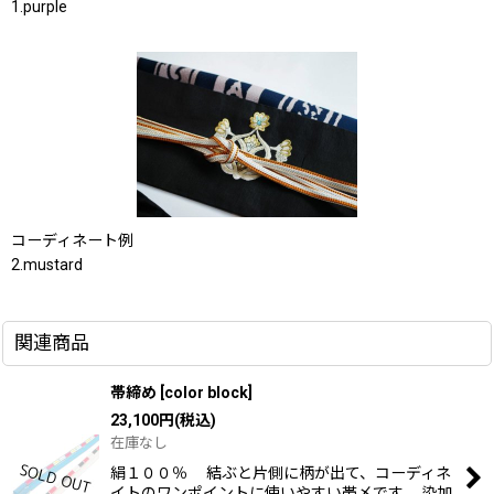
1.purple
コーディネート例
2.mustard
関連商品
帯締め
[
color block
]
23,100
円
(税込)
在庫なし
絹１００％ 結ぶと片側に柄が出て、コーディネ
イトのワンポイントに使いやすい帯〆です。 染加