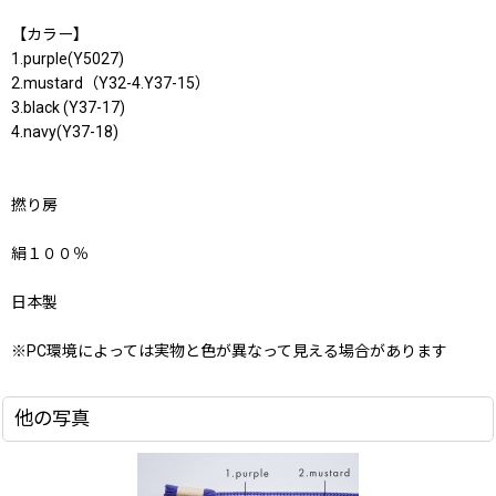
【カラー】
1.purple(Y5027)
2.mustard（Y32-4.Y37-15）
3.black (Y37-17)
4.navy(Y37-18)
撚り房
絹１００％
日本製
※PC環境によっては実物と色が異なって見える場合があります
他の写真