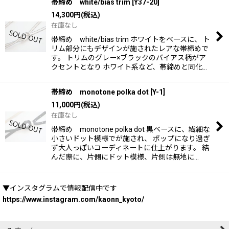
帯締め white/bias trim
[
Y37-20
]
14,300
円
(税込)
在庫なし
帯締め white/bias trim ホワイトをベースに、 ト
リム部分にもデザインが施されたレアな帯締めで
す。 トリムのグレー×ブラックのバイアス柄がア
クセントとなり ホワイト系など、帯締めと同化…
帯締め monotone polka dot
[
Y-1
]
11,000
円
(税込)
在庫なし
帯締め monotone polka dot 黒ベースに、繊細な
小さいドット模様でが施され、 ポップになり過ぎ
ず大人っぽいコーディネートに仕上がります。 結
んだ際に、片側にドット模様、片側は無地に…
▼インスタグラムで情報配信中です
https://www.instagram.com/kaonn_kyoto/