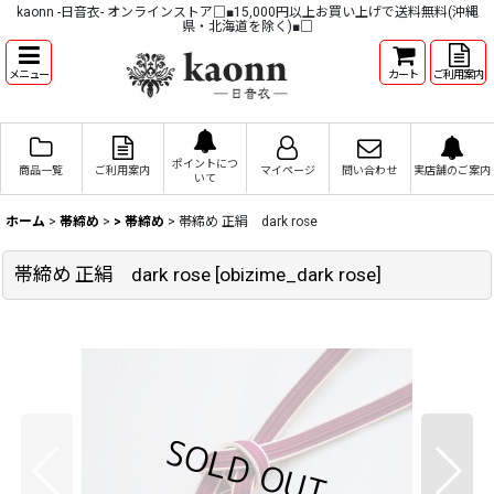
kaonn -日音衣- オンラインストア□■15,000円以上お買い上げで送料無料(沖縄
県・北海道を除く)■□
メニュー
カート
ご利用案内
ポイントにつ
商品一覧
ご利用案内
マイページ
問い合わせ
実店舗のご案内
いて
ホーム
>
帯締め
>
> 帯締め
>
帯締め 正絹 dark rose
帯締め 正絹 dark rose
[
obizime_dark rose
]