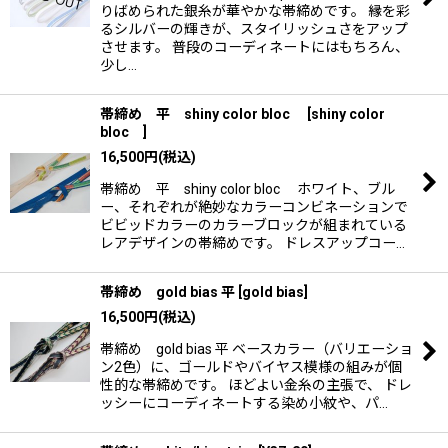
りばめられた銀糸が華やかな帯締めです。 縁を彩
るシルバーの輝きが、スタイリッシュさをアップ
させます。 普段のコーディネートにはもちろん、
少し…
帯締め 平 shiny color bloc
[
shiny color
bloc
]
16,500
円
(税込)
帯締め 平 shiny color bloc ホワイト、ブル
ー、それぞれが絶妙なカラーコンビネーションで
ビビッドカラーのカラーブロックが組まれている
レアデザインの帯締めです。 ドレスアップコー…
帯締め gold bias 平
[
gold bias
]
16,500
円
(税込)
帯締め gold bias 平 ベースカラー（バリエーショ
ン2色）に、ゴールドやバイヤス模様の組みが個
性的な帯締めです。 ほどよい金糸の主張で、 ドレ
ッシーにコーディネートする染め小紋や、パ…