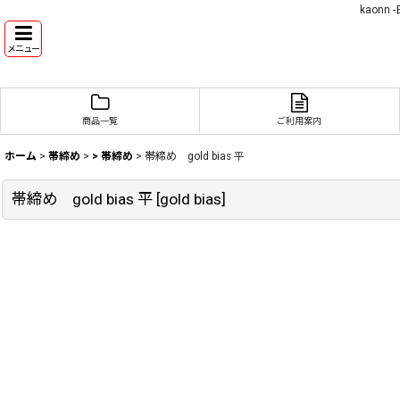
kaon
メニュー
商品一覧
ご利用案内
ホーム
>
帯締め
>
> 帯締め
>
帯締め gold bias 平
帯締め gold bias 平
[
gold bias
]