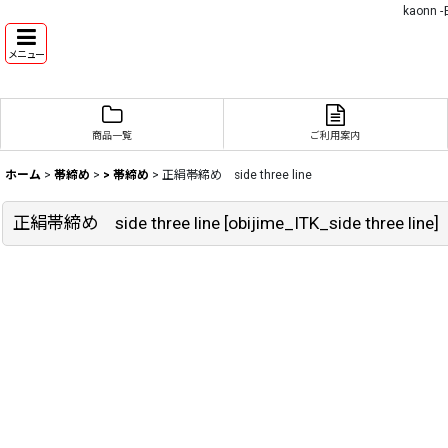
kaon
メニュー
商品一覧
ご利用案内
ホーム
>
帯締め
>
> 帯締め
>
正絹帯締め side three line
正絹帯締め side three line
[
obijime_ITK_side three line
]