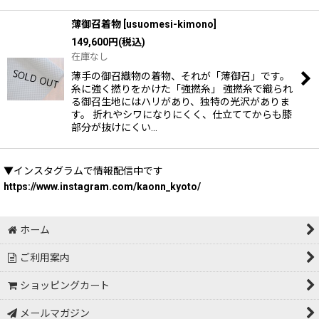
薄御召着物
[
usuomesi-kimono
]
149,600
円
(税込)
在庫なし
薄手の御召織物の着物、それが「薄御召」です。
糸に強く撚りをかけた「強撚糸」 強撚糸で織られ
る御召生地にはハリがあり、独特の光沢がありま
す。 折れやシワになりにくく、仕立ててからも膝
部分が抜けにくい…
▼インスタグラムで情報配信中です
https://www.instagram.com/kaonn_kyoto/
ホーム
ご利用案内
ショッピングカート
メールマガジン