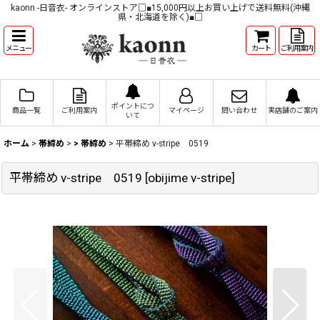
kaonn -日音衣- オンラインストア□■15,000円以上お買い上げで送料無料(沖縄
県・北海道を除く)■□
メニュー
カート
ご利用案内
ポイントにつ
商品一覧
ご利用案内
マイページ
問い合わせ
実店舗のご案内
いて
ホーム
>
帯締め
>
> 帯締め
>
平帯締め v-stripe 0519
平帯締め v-stripe 0519
[
obijime v-stripe
]