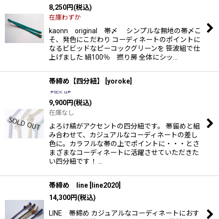
8,250
円
(税込)
在庫わずか
kaonn original 帯〆 シンプルな無地の帯〆こ
そ、発色にこだわり コーディネートのポイントに
なるビビッドなピーコックグリーンを 笹波組で仕
上げました 絹100％ 撚り房 全体にシッ…
帯締め【四分紐】
[
yoroke
]
9,900
円
(税込)
在庫なし
よろけ縞がアクセントの四分紐です。 帯留めと組
み合わせて、カジュアルなコーディネートの差し
色に。カラフルな帯の上でポイントに・・・とさ
まざまなコーディネートに活躍させていただきた
い四分紐です！ …
帯締め line
[
line2020
]
14,300
円
(税込)
LINE 帯締め カジュアルなコーディネートにおす