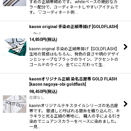
すめの正絹帯締めです。 whiteベースの絶妙なカ
ラー配分で、コーディネートしやすいアイテムで
す。 ▽コーディネート例 …
kaonn original 手染め正絹帯揚げ
[
GOLDFLASH
]
14,850
円
(税込)
kaonn original 手染め正絹帯揚げ【GOLDFLASH】
生地の質感はもちろん、発色の良さや柄のデザイ
ンとシャープなブラックのライン、アクセントの
ゴールドのライン、全てにこだわって生…
kaonnオリジナル正絹 染名古屋帯 GOLD FLASH
[
kaonn nagoya-obi goldflash
]
98,450
円
(税込)
在庫なし
kaonnオリジナルテキスタイルシリーズの名古屋
帯です。 銀通しと呼ばれる銀糸を織り込んだ、キ
ラキラと光る正絹の帯地に、 職人の手による引き
染めでニュアンスカラーをベースに染めました。
一見…