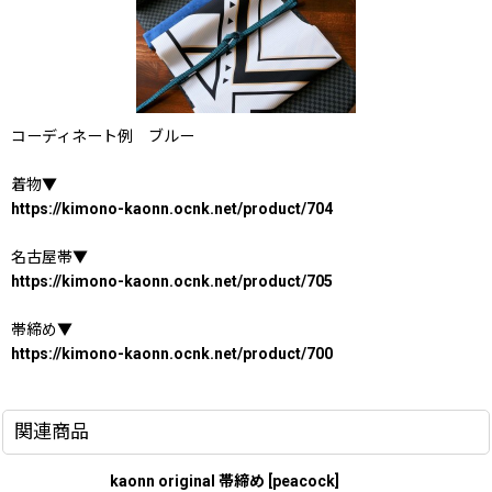
コーディネート例 ブルー
着物▼
https://kimono-kaonn.ocnk.net/product/704
名古屋帯▼
https://kimono-kaonn.ocnk.net/product/705
帯締め▼
https://kimono-kaonn.ocnk.net/product/700
関連商品
kaonn original 帯締め
[
peacock
]