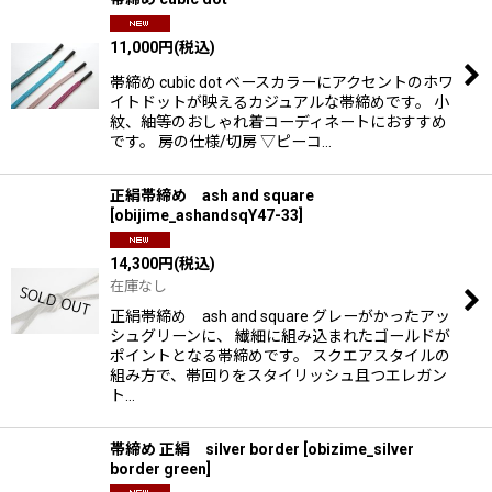
11,000
円
(税込)
帯締め cubic dot ベースカラーにアクセントのホワ
イトドットが映えるカジュアルな帯締めです。 小
紋、紬等のおしゃれ着コーディネートにおすすめ
です。 房の仕様/切房 ▽ピーコ…
正絹帯締め ash and square
[
obijime_ashandsqY47-33
]
14,300
円
(税込)
在庫なし
正絹帯締め ash and square グレーがかったアッ
シュグリーンに、 繊細に組み込まれたゴールドが
ポイントとなる帯締めです。 スクエアスタイルの
組み方で、帯回りをスタイリッシュ且つエレガン
ト…
帯締め 正絹 silver border
[
obizime_silver
border green
]