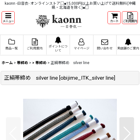
kaonn -日音衣- オンラインストア□■15,000円以上お買い上げで送料無料(沖縄
県・北海道を除く)■□
メニュー
カート
ご利用案内
ポイントにつ
商品一覧
ご利用案内
マイページ
問い合わせ
実店舗のご案内
いて
ホーム
>
帯締め
>
> 帯締め
>
正絹帯締め silver line
正絹帯締め silver line
[
obijime_ITK_silver line
]