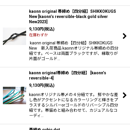
kaonn original 帯締め【四分紐】SHIKKOKUGS
New
[
kaonn’s reversible-black gold silver
New2023
]
9,130
円
(税込)
在庫わずか
kaonn original 帯締め【四分紐】SHIKKOKUGS
New 新入荷商品 kaonnオリジナル帯締めの四分
紐です。ベースは両面ブラックですが、縁取りが
片面がゴールド…
kaonn original帯締め【四分紐】
[
kaonn’s
reversible-4
]
9,130
円
(税込)
kaonnオリジナル帯〆の４分紐です。 鮮やかな差
し色がアクセントになるカラーリングと輝きをプ
ラスするシルバーorゴールドのリバーシブル四分
紐です。帯留めと組み合わせて、カジュアルなコ
ーディ…
帯締め cubic dot