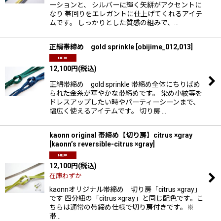
ーションと、 シルバーに輝く矢絣がアクセントに
なり 帯回りをエレガントに仕上げてくれるアイテ
ムです。 しっかりとした質感の組みで、…
正絹帯締め gold sprinkle
[
obijime_012,013
]
12,100
円
(税込)
正絹帯締め gold sprinkle 帯締め全体にちりばめ
られた金糸が華やかな帯締めです。 染め小紋等を
ドレスアップしたい時やパーティーシーンまで、
幅広く使えるアイテムです。 切り房 …
kaonn original 帯締め【切り房】citrus ×gray
[
kaonn’s reversible-citrus ×gray
]
12,100
円
(税込)
在庫わずか
kaonnオリジナル帯締め 切り房「citrus ×gray」
です 四分紐の「citrus ×gray」と同じ配色です。こ
ちらは通常の帯締め仕様で切り房付きです。※
帯…