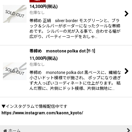
14,300
円
(税込)
在庫なし
帯締め 正絹 silver border モスグリーンと、ブラ
ック＆シルバーがボーダーになったクールな帯締
めです。 シルバーの光が入る事で、合わせる幅が
広がり、パーティーコーデをおしゃ…
帯締め monotone polka dot
[
Y-1
]
11,000
円
(税込)
在庫なし
帯締め monotone polka dot 黒ベースに、繊細な
小さいドット模様でが施され、 ポップになり過ぎ
ず大人っぽいコーディネートに仕上がります。 結
んだ際に、片側にドット模様、片側は無地に…
▼インスタグラムで情報配信中です
https://www.instagram.com/kaonn_kyoto/
ホーム