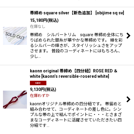
帯締め square silver【新色追加】
[
obijime sq sv
]
15,180
円
(税込)
在庫なし
帯締め シルバートリム square 帯締め全体にち
りばめられた銀糸が華やかな帯締めです。 縁を彩
るシルバーの輝きが、スタイリッシュさをアップ
させます。 普段のコーディネートにはもちろん、
少し…
kaonn original 帯締め【四分紐】ROSE RED ＆
white
[
kaonn’s reversible-rosered white
]
9,130
円
(税込)
在庫わずか
kaonnオリジナル帯締めの四分紐です。 帯留めと
組み合わせて、コーディネートの差し色に。シン
プルな帯の上で結んでポイントに・・・とさまざ
まなコーディネートに活躍させていただきたい四
分紐です…