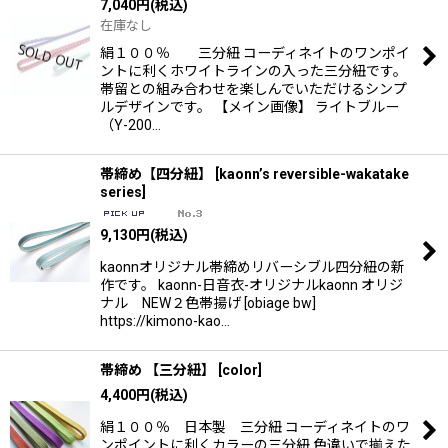
7,040
円
(税込)
在庫なし
絹１００％ 三分紐 コーディネイトのワンポイ
ントに利くホワイトラインの入った三分紐です。
帯留との組み合わせを楽しんでいただけるシンプ
ルデザインです。 【メイン画像】 ライトブルー
（Y-200…
帯締め【四分紐】
[
kaonn’s reversible-wakatake
series
]
9,130
円
(税込)
kaonnオリジナル帯締めリバーシブル四分紐の新
作です。 kaonn-日音衣-オリジナルkaonn オリジ
ナル NEW２色帯揚げ [obiage bw]
https://kimono-kao…
帯締め 【三分紐】
[
color
]
4,400
円
(税込)
絹１００％ 日本製 三分紐 コーディネイトのワ
ンポイントに利くカラーの三分紐 色違いで揃えた