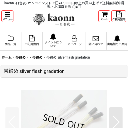
kaonn -日音衣- オンラインストア□■15,000円以上お買い上げで送料無料(沖縄
県・北海道を除く)■□
メニュー
カート
ご利用案内
ポイントにつ
商品一覧
ご利用案内
マイページ
問い合わせ
実店舗のご案内
いて
ホーム
>
帯締め
>
> 帯締め
>
帯締め silver flash gradation
帯締め silver flash gradation