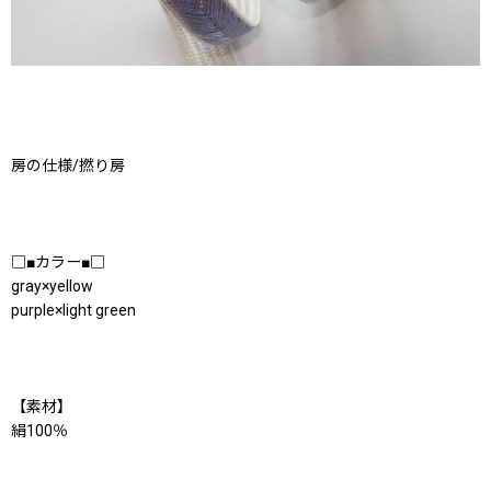
房の仕様/撚り房
□■カラー■□
gray×yellow
purple×light green
【素材】
絹100％