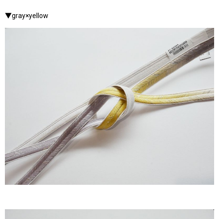
▼gray×yellow