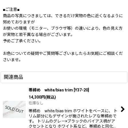
■ご注意■
商品の写真につきましては、できるだけ実物の色に近くなるように
努めておりますが
お使いの環境（モニター、ブラウザ等）の違いにより、色の見え方
が実物と若干異なる場合がございます。
予めご了承ください。
お色についての疑問やご質問等ございましたらお気軽にご相談くだ
さいませ。
関連商品
帯締め white/bias trim
[
Y37-20
]
14,300
円
(税込)
在庫なし
帯締め white/bias trim ホワイトをベースに、 ト
リム部分にもデザインが施されたレアな帯締めで
す。 トリムのグレー×ブラックのバイアス柄がア
クセントとなり ホワイト系など、帯締めと同化…