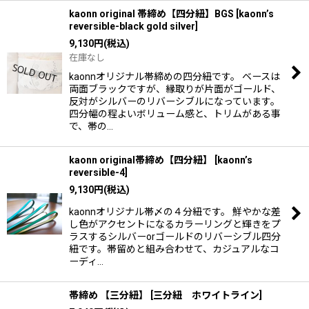
kaonn original 帯締め【四分紐】BGS
[
kaonn’s
reversible-black gold silver
]
9,130
円
(税込)
在庫なし
kaonnオリジナル帯締めの四分紐です。 ベースは
両面ブラックですが、縁取りが片面がゴールド、
反対がシルバーのリバーシブルになっています。
四分幅の程よいボリューム感と、トリムがある事
で、帯の…
kaonn original帯締め【四分紐】
[
kaonn’s
reversible-4
]
9,130
円
(税込)
kaonnオリジナル帯〆の４分紐です。 鮮やかな差
し色がアクセントになるカラーリングと輝きをプ
ラスするシルバーorゴールドのリバーシブル四分
紐です。帯留めと組み合わせて、カジュアルなコ
ーディ…
帯締め 【三分紐】
[
三分紐 ホワイトライン
]