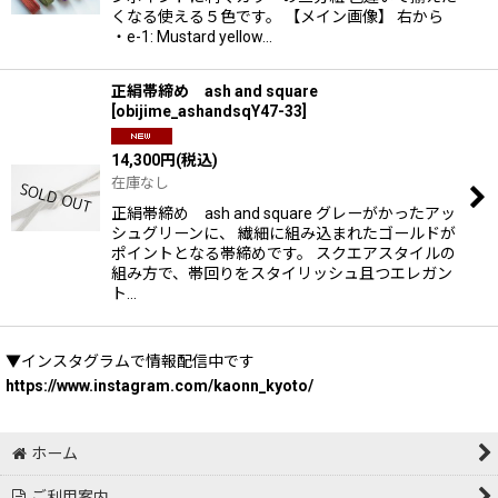
くなる使える５色です。 【メイン画像】 右から
・e-1: Mustard yellow…
正絹帯締め ash and square
[
obijime_ashandsqY47-33
]
14,300
円
(税込)
在庫なし
正絹帯締め ash and square グレーがかったアッ
シュグリーンに、 繊細に組み込まれたゴールドが
ポイントとなる帯締めです。 スクエアスタイルの
組み方で、帯回りをスタイリッシュ且つエレガン
ト…
▼インスタグラムで情報配信中です
https://www.instagram.com/kaonn_kyoto/
ホーム
ご利用案内