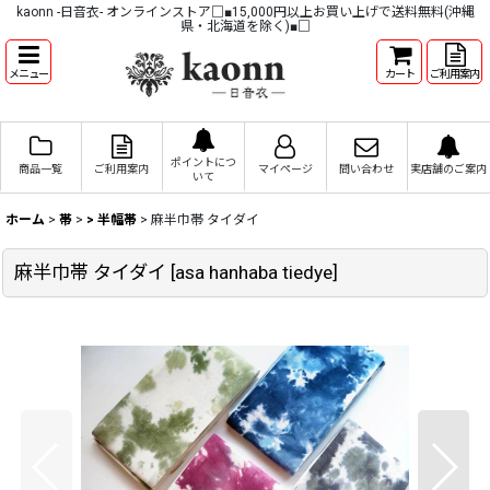
kaonn -日音衣- オンラインストア□■15,000円以上お買い上げで送料無料(沖縄
県・北海道を除く)■□
メニュー
カート
ご利用案内
ポイントにつ
商品一覧
ご利用案内
マイページ
問い合わせ
実店舗のご案内
いて
ホーム
>
帯
>
> 半幅帯
>
麻半巾帯 タイダイ
麻半巾帯 タイダイ
[
asa hanhaba tiedye
]