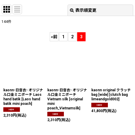
表示順変更
閉じる
144
件
表示数
:
«
前
1
2
3
並び順
:
絞り込む
kaonn-日音衣- オリジナ
kaonn-日音衣- オリジナ
kaonn original クラッチ
ル口金ミニポーチ Laos
ル口金ミニポーチ
bag [wide]
[
clutch bag
hand batik
[
Laos hand
Vietnam silk
[
original
limeandgold002
]
batik mini poach
]
mini
poach_Vietnamsilk
]
41,800
円
(税込)
2,310
円
(税込)
2,310
円
(税込)