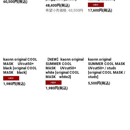
60,500
円
(税込)
48,400
円
(税込)
希望小売価格
:
60,500
円
17,600
円
(税込)
kaonn original COOL
【NEW】kaonn original
kaonn original
MASK UVcut50+
SUMMER COOL
SUMMER COOL MASK
black
[
original COOL
MASK UVcut50+
UVcut50+ / studs
MASK black
]
white
[
original COOL
[
original COOL MASK /
MASK white2
]
studs
]
5,500
円
(税込)
1,980
円
(税込)
1,980
円
(税込)