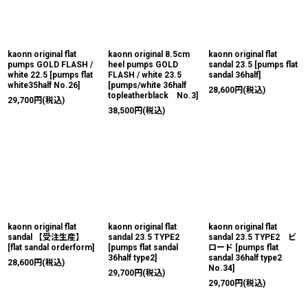
kaonn original flat
kaonn original 8.5cm
kaonn original flat
pumps GOLD FLASH /
heel pumps GOLD
sandal 23.5
[
pumps flat
white 22.5
[
pumps flat
FLASH / white 23.5
sandal 36half
]
white35half No.26
]
[
pumps/white 36half
28,600
円
(税込)
topleatherblack No.3
]
29,700
円
(税込)
38,500
円
(税込)
kaonn original flat
kaonn original flat
kaonn original flat
sandal 【受注生産】
sandal 23.5 TYPE2
sandal 23.5 TYPE2 ビ
[
flat sandal orderform
]
[
pumps flat sandal
ロード
[
pumps flat
36half type2
]
sandal 36half type2
28,600
円
(税込)
No.34
]
29,700
円
(税込)
29,700
円
(税込)