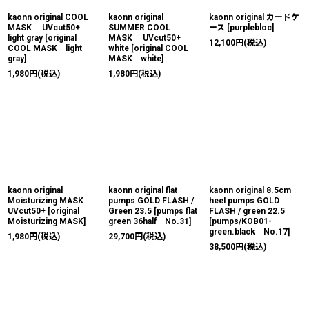
kaonn original COOL
kaonn original
kaonn original カードケ
MASK UVcut50+
SUMMER COOL
ース
[
purplebloc
]
light gray
[
original
MASK UVcut50+
12,100
円
(税込)
COOL MASK light
white
[
original COOL
gray
]
MASK white
]
1,980
円
(税込)
1,980
円
(税込)
kaonn original
kaonn original flat
kaonn original 8.5cm
Moisturizing MASK
pumps GOLD FLASH /
heel pumps GOLD
UVcut50+
[
original
Green 23.5
[
pumps flat
FLASH / green 22.5
Moisturizing MASK
]
green 36half No.31
]
[
pumps/KOB01-
green.black No.17
]
1,980
円
(税込)
29,700
円
(税込)
38,500
円
(税込)