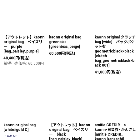
【アウトレット】kaonn
kaonn original bag
kaonn original クラッチ
original bag ペイズリ
greenbias
bag [wide] バックポケ
ー purple
[
greenbias_beige
]
ット有
[
bag_paisley_purple
]
geometricblack×black
60,500
円
(税込)
[
clutch
48,400
円
(税込)
bag_geometricblack×bl
希望小売価格
:
60,500
円
ack 001
]
41,800
円
(税込)
kaonn original bag
【アウトレット】kaonn
amitie CREDIR ×
[
white×gold C
]
original bag ペイズリ
kaonn-日音衣- かんざし
ー black
[
amitie CREDIR_
[
bag_paisley_black
]
kaonn_kanzashi
]