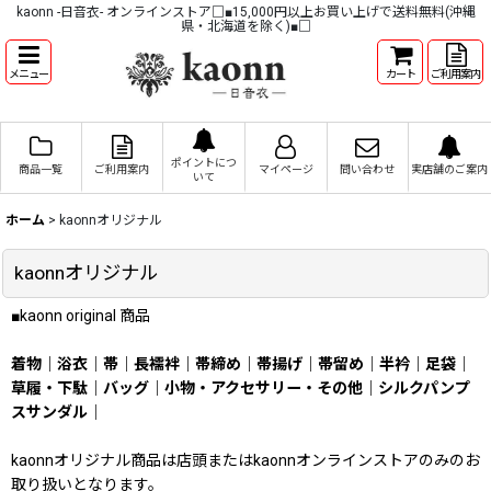
kaonn -日音衣- オンラインストア□■15,000円以上お買い上げで送料無料(沖縄
県・北海道を除く)■□
メニュー
カート
ご利用案内
ポイントにつ
商品一覧
ご利用案内
マイページ
問い合わせ
実店舗のご案内
いて
ホーム
>
kaonnオリジナル
kaonnオリジナル
■kaonn original 商品
着物
｜
浴衣
｜
帯
｜
長襦袢
｜
帯締め
｜
帯揚げ
｜
帯留め
｜
半衿
｜
足袋
｜
草履・下駄
｜
バッグ
｜
小物・アクセサリー・その他
｜
シルクパンプ
スサンダル
｜
kaonnオリジナル商品は店頭またはkaonnオンラインストアのみのお
取り扱いとなります。