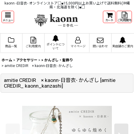
kaonn -日音衣- オンラインストア□■15,000円以上お買い上げで送料無料(沖縄
県・北海道を除く)■□
メニュー
カート
ご利用案内
ポイントにつ
商品一覧
ご利用案内
マイページ
問い合わせ
実店舗のご案内
いて
ホーム
>
アクセサリー
>
> かんざし・髪飾り
>
amitie CREDIR × kaonn-日音衣- かんざし
amitie CREDIR × kaonn-日音衣- かんざし
[
amitie
CREDIR_ kaonn_kanzashi
]