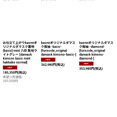
お仕立て上がりkaonnオ
kaonnオリジナルダマス
kaonnオリジナルダマス
リジナルダマスク着物
ク振袖 -basic-
ク振袖 -diamond-
[basic] mint 八掛 無地ラ
[
furisode_original
[
furisode_original
イトグレー
[
damask
damask kimono-basic-
]
damask kimono-
kimono basic mint
diamond-
]
hakkake normal
]
342,980
円
(税込)
353,980
円
(税込)
185,350
円
(税込)
希望小売価格
:
203,500
円