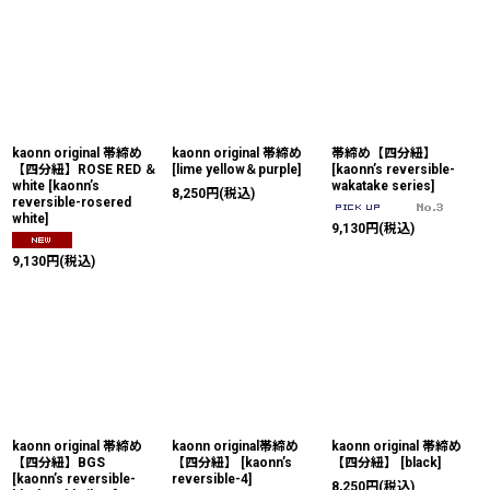
kaonn original 帯締め
kaonn original 帯締め
帯締め【四分紐】
【四分紐】ROSE RED ＆
[
lime yellow＆purple
]
[
kaonn’s reversible-
white
[
kaonn’s
wakatake series
]
8,250
円
(税込)
reversible-rosered
white
]
9,130
円
(税込)
9,130
円
(税込)
kaonn original 帯締め
kaonn original帯締め
kaonn original 帯締め
【四分紐】BGS
【四分紐】
[
kaonn’s
【四分紐】
[
black
]
[
kaonn’s reversible-
reversible-4
]
8,250
円
(税込)