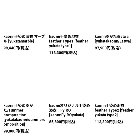
kaonn手染め浴衣 マーブ
kaonn手染め浴衣
kaonnゆかた/Estwa
ル
[
yukatamarble
]
feather Type1
[
feather
[
yukatakaonn/Estwa
]
yukata type1
]
99,440
円
(税込)
97,900
円
(税込)
113,300
円
(税込)
kaonn手染めゆか
kaonnオリジナル手染め
kaonn手染め浴衣
た/summer
浴衣 FyIRO
feather Type2
[
feather
composition
[
kaonnFyIROyukata
]
yukata type2
]
[
yukatakaonn/summerc
85,800
円
(税込)
113,300
円
(税込)
omposition
]
99,000
円
(税込)