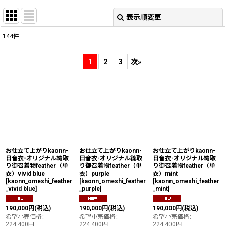
表示順変更
閉じる
144
件
表示数
:
1
2
3
次
»
並び順
:
絞り込む
お仕立て上がりkaonn-
お仕立て上がりkaonn-
お仕立て上がりkaonn-
日音衣-オリジナル縫取
日音衣-オリジナル縫取
日音衣-オリジナル縫取
り御召着物feather（単
り御召着物feather（単
り御召着物feather（単
衣）vivid blue
衣）purple
衣）mint
[
kaonn_omeshi_feather
[
kaonn_omeshi_feather
[
kaonn_omeshi_feather
_vivid blue
]
_purple
]
_mint
]
190,000
円
(税込)
190,000
円
(税込)
190,000
円
(税込)
希望小売価格
:
希望小売価格
:
希望小売価格
:
224,400
円
224,400
円
224,400
円