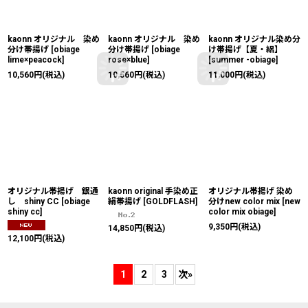
kaonn オリジナル 染め
kaonn オリジナル 染め
kaonn オリジナル染め分
分け帯揚げ
[
obiage
分け帯揚げ
[
obiage
け帯揚げ【夏・絽】
lime×peacock
]
rose×blue
]
[
summer -obiage
]
10,560
円
(税込)
10,560
円
(税込)
11,000
円
(税込)
オリジナル帯揚げ 銀通
kaonn original 手染め正
オリジナル帯揚げ 染め
し shiny CC
[
obiage
絹帯揚げ
[
GOLDFLASH
]
分けnew color mix
[
new
shiny cc
]
color mix obiage
]
9,350
円
(税込)
14,850
円
(税込)
12,100
円
(税込)
1
2
3
次
»