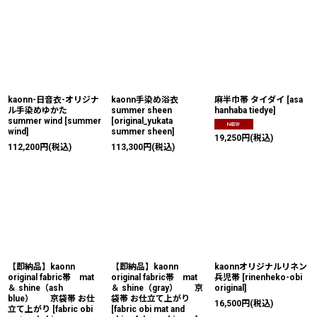
kaonn-日音衣-オリジナ
kaonn手染め浴衣
麻半巾帯 タイダイ
[
asa
ル手染めゆかた
summer sheen
hanhaba tiedye
]
summer wind
[
summer
[
original_yukata
wind
]
summer sheen
]
19,250
円
(税込)
112,200
円
(税込)
113,300
円
(税込)
【即納品】kaonn
【即納品】kaonn
kaonnオリジナルリネン
original fabric帯 mat
original fabric帯 mat
兵児帯
[
rinenheko-obi
＆ shine（ash
＆ shine（gray） 京
original
]
blue） 京袋帯 お仕
袋帯 お仕立て上がり
16,500
円
(税込)
立て上がり
[
fabric obi
[
fabric obi mat and