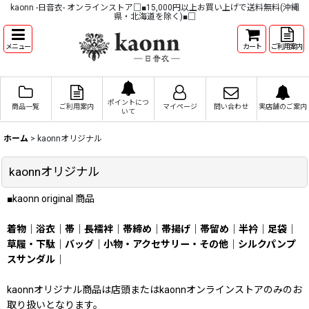
kaonn -日音衣- オンラインストア□■15,000円以上お買い上げで送料無料(沖縄
県・北海道を除く)■□
メニュー
カート
ご利用案内
ポイントにつ
商品一覧
ご利用案内
マイページ
問い合わせ
実店舗のご案内
いて
ホーム
>
kaonnオリジナル
kaonnオリジナル
■kaonn original 商品
着物
｜
浴衣
｜
帯
｜
長襦袢
｜
帯締め
｜
帯揚げ
｜
帯留め
｜
半衿
｜
足袋
｜
草履・下駄
｜
バッグ
｜
小物・アクセサリー・その他
｜
シルクパンプ
スサンダル
｜
kaonnオリジナル商品は店頭またはkaonnオンラインストアのみのお
取り扱いとなります。