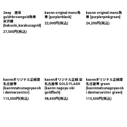
2way 唐草
kaonn original mens角
kaonn original mens角
gold×browngold角帯
帯
[
purple×black
]
帯
[
purple×pinkgreen
]
米沢織
22,000
円
(税込)
24,200
円
(税込)
[
kakuobi_karakusagold
]
27,500
円
(税込)
kaonnオリジナル正絹夏
kaonnオリジナル正絹 染
kaonnオリジナル正絹夏
名古屋帯
名古屋帯 GOLD FLASH
名古屋帯 green
[
kaonnnatsunagoyaoob
[
kaonn nagoya-obi
[
kaonnnatsunagoyaoob
i danmaruvictor
]
goldflash
]
i danmaruvictor green
]
115,500
円
(税込)
98,450
円
(税込)
115,500
円
(税込)