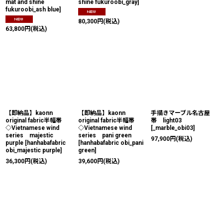
mat and shine
shine fukuroobi_gray
]
fukuroobi_ash blue
]
80,300
円
(税込)
63,800
円
(税込)
【即納品】kaonn
【即納品】kaonn
手描きマーブル名古屋
original fabric半幅帯
original fabric半幅帯
帯 light03
◇Vietnamese wind
◇Vietnamese wind
[
_marble_obi03
]
series majestic
series pani green
97,900
円
(税込)
purple
[
hanhabafabric
[
hanhabafabric obi_pani
obi_majestic purple
]
green
]
36,300
円
(税込)
39,600
円
(税込)