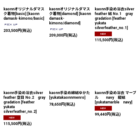
kaonnオリジナルダマス
kaonnオリジナルダマス
kaonn手染め浴衣silver
ク着物[basic]
[
kaonn
ク着物[diamond]
[
kaonn
feather 絽 No.1 gray
damask-kimono/basic
]
damask-
gradation
[
feather
kimono/diamond
]
yukata
silverfeather_no.1
]
203,500
円
(税込)
209,000
円
(税込)
115,500
円
(税込)
kaonn手染め浴衣silver
kaonn手染め綿絽ゆかた
kaonn手染め浴衣 マーブ
feather 空目 No.2 gray
[
yukatakaonnmenro
]
ル navy 縦絽
gradation
[
feather
[
yukatamarble navy
]
78,650
円
(税込)
yukata
silverfeather_no.2
]
99,440
円
(税込)
115,500
円
(税込)