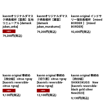
kaonnオリジナルダマス
kaonnオリジナルダマス
kaonn original インドサ
ク柄長襦袢【雲霞】生地
ク柄長襦袢【叢雲】
リー復刻長襦袢 【mixed
リニューアル
[
damask
[
damask
BORDER 】
[
mixed
juban_unka
]
juban_murakumo
]
BORDER
]
79,200
円
(税込)
92,400
円
(税込)
79,200
円
(税込)
kaonn original 帯締め
kaonn original 帯締め
kaonn original 帯締め
【四分紐】citrus ×gray
【切り房】citrus ×gray
【四分紐】
[
kaonn’s reversible-
[
kaonn’s reversible-
SHIKKOKUGS New
citrus ×gray
]
citrus ×gray
]
[
kaonn’s reversible-
black gold silver
New2023
]
9,130
円
(税込)
12,100
円
(税込)
9,130
円
(税込)