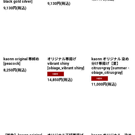
black gold silver
]
9,130
円
(税込)
9,130
円
(税込)
kaonn original 帯締め
オリジナル帯揚げ
kaonn オリジナル 染め
[
peacock
]
vibrant shiny
分け帯揚げ【夏】
[
obiage_vibrant shiny
]
citrus×gray
[
summer -
8,250
円
(税込)
obiage_citrusgray
]
14,850
円
(税込)
11,000
円
(税込)