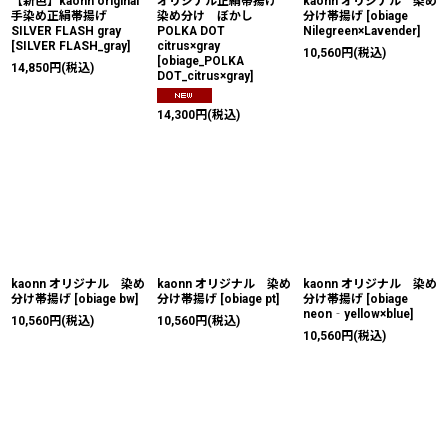
【新色】kaonn original
オリジナル正絹帯揚げ
kaonn オリジナル 染め
手染め正絹帯揚げ
染め分け ぼかし
分け帯揚げ
[
obiage
SILVER FLASH gray
POLKA DOT
Nilegreen×Lavender
]
[
SILVER FLASH_gray
]
citrus×gray
10,560
円
(税込)
[
obiage_POLKA
14,850
円
(税込)
DOT_citrus×gray
]
14,300
円
(税込)
kaonn オリジナル 染め
kaonn オリジナル 染め
kaonn オリジナル 染め
分け帯揚げ
[
obiage bw
]
分け帯揚げ
[
obiage pt
]
分け帯揚げ
[
obiage
neon‐yellow×blue
]
10,560
円
(税込)
10,560
円
(税込)
10,560
円
(税込)