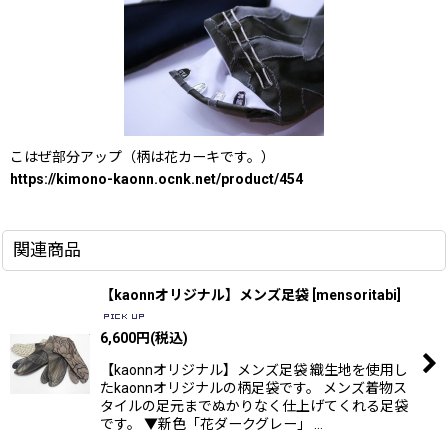
こはぜ部分アップ（柄は花カーキです。）
https://kimono-kaonn.ocnk.net/product/454
関連商品
【kaonnオリジナル】メンズ足袋
[
mensoritabi
]
6,600
円
(税込)
【kaonnオリジナル】メンズ足袋 織生地を使用し
たkaonnオリジナルの柄足袋です。 メンズ着物ス
タイルの足元までぬかりなく仕上げてくれる足袋
です。 ▼新色「花ダークグレー」 …