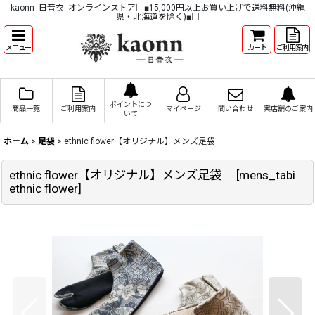
kaonn -日音衣- オンラインストア□■15,000円以上お買い上げで送料無料(沖縄
県・北海道を除く)■□
メニュー
カート
ご利用案内
ポイントにつ
商品一覧
ご利用案内
マイページ
問い合わせ
実店舗のご案内
いて
ホーム
>
足袋
>
ethnic flower【オリジナル】メンズ足袋
ethnic flower【オリジナル】メンズ足袋
[
mens_tabi
ethnic flower
]