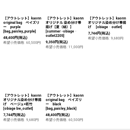
絞り込む
【アウトレット】kaonn
【アウトレット】kaonn
【アウトレット】kaonn
original bag ペイズリ
オリジナル 染め分け帯
オリジナル染め分け帯揚
ー purple
揚げ【夏（絽）】
げ
[
obiage‐outlet
]
[
bag_paisley_purple
]
[
summer -obiage‐
7,744
円
(税込)
outlet2205
]
48,400
円
(税込)
希望小売価格
:
9,680
円
9,350
円
(税込)
希望小売価格
:
60,500
円
希望小売価格
:
11,000
円
【アウトレット】kaonn
【アウトレット】kaonn
オリジナル染め分け帯揚
original bag ペイズリ
げ ベージュ×若竹
ー black
[
obiage bw_outlet
]
[
bag_paisley_black
]
7,744
円
(税込)
48,400
円
(税込)
希望小売価格
:
9,680
円
希望小売価格
:
60,500
円