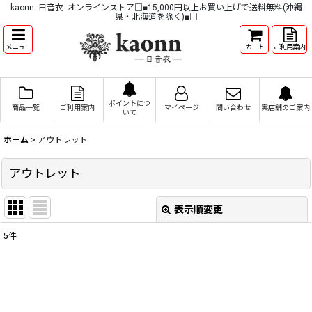
kaonn -日音衣- オンラインストア□■15,000円以上お買い上げで送料無料(沖縄
県・北海道を除く)■□
メニュー
カート
ご利用案内
ポイントにつ
商品一覧
ご利用案内
マイページ
問い合わせ
実店舗のご案内
いて
ホーム
>
アウトレット
アウトレット
表示順変更
閉じる
5
件
表示数
:
並び順
: