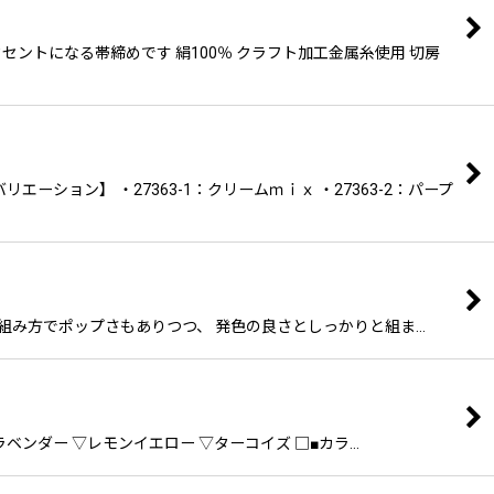
ントになる帯締めです 絹100％ クラフト加工金属糸使用 切房
ョン】 ・27363-1：クリームｍｉｘ ・27363-2：パープ
丸い組み方でポップさもありつつ、 発色の良さとしっかりと組ま…
ンダー ▽レモンイエロー ▽ターコイズ □■カラ…