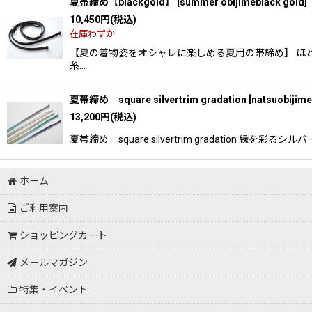
夏帯締め【blackgold】
[
summer obijimeblack gold
]
10,450
円
(税込)
在庫わずか
【夏の着物姿をオシャレに楽しめる夏用の帯締め】 ほど
糸…
夏帯締め square silvertrim gradation
[
natsuobijime
13,200
円
(税込)
夏帯締め square silvertrim gradati
ホーム
ご利用案内
ショッピングカート
メールマガジン
特集・イベント