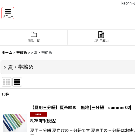
kaon
メニュー
商品一覧
ご利用案内
ホーム
>
帯締め
>
> 夏・帯締め
> 夏・帯締め
10
件
表示数
:
【夏用三分紐】夏帯締め 無地
[
三分紐 summer02
]
並び順
:
8,250
円
(税込)
夏用三分紐 夏向けの三分紐です 夏専用の三分紐はお