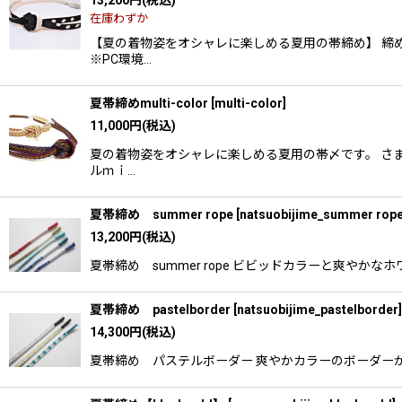
13,200
円
(税込)
在庫わずか
【夏の着物姿をオシャレに楽しめる夏用の帯締め】 締め
※PC環境…
夏帯締めmulti-color
[
multi-color
]
11,000
円
(税込)
夏の着物姿をオシャレに楽しめる夏用の帯〆です。 さまざ
ルｍｉ…
夏帯締め summer rope
[
natsuobijime_summer rop
13,200
円
(税込)
夏帯締め summer rope ビビッドカラーと爽や
夏帯締め pastelborder
[
natsuobijime_pastelborder
]
14,300
円
(税込)
夏帯締め パステルボーダー 爽やかカラーのボーダーが