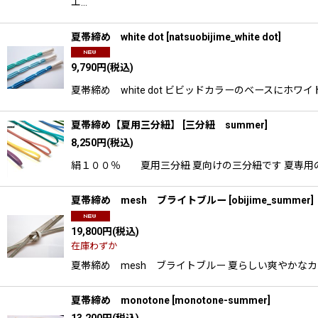
エ…
夏帯締め white dot
[
natsuobijime_white dot
]
9,790
円
(税込)
夏帯締め white dot ビビッドカラーのベース
夏帯締め【夏用三分紐】
[
三分紐 summer
]
8,250
円
(税込)
絹１００％ 夏用三分紐 夏向けの三分紐です 夏専用
夏帯締め mesh ブライトブルー
[
obijime_summer
]
19,800
円
(税込)
在庫わずか
夏帯締め mesh ブライトブルー 夏らしい爽やかなカ
夏帯締め monotone
[
monotone-summer
]