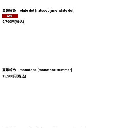
夏帯締め white dot
[
natsuobijime_white dot
]
9,790
円
(税込)
夏帯締め monotone
[
monotone-summer
]
13,200
円
(税込)