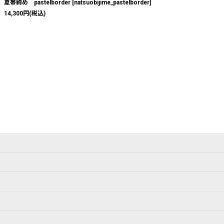
夏帯締め pastelborder
[
natsuobijime_pastelborder
]
14,300
円
(税込)