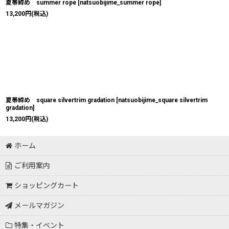
夏帯締め summer rope
[
natsuobijime_summer rope
]
13,200
円
(税込)
夏帯締め square silvertrim gradation
[
natsuobijime_square silvertrim
gradation
]
13,200
円
(税込)
ホーム
ご利用案内
ショッピングカート
メールマガジン
特集・イベント