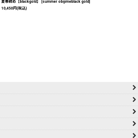
夏帯締め【blackgold】
[
summer obijimeblack gold
]
10,450
円
(税込)