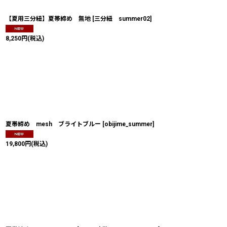
【夏用三分紐】夏帯締め 無地
[
三分紐 summer02
]
8,250
円
(税込)
夏帯締め mesh ブライトブルー
[
obijime_summer
]
19,800
円
(税込)