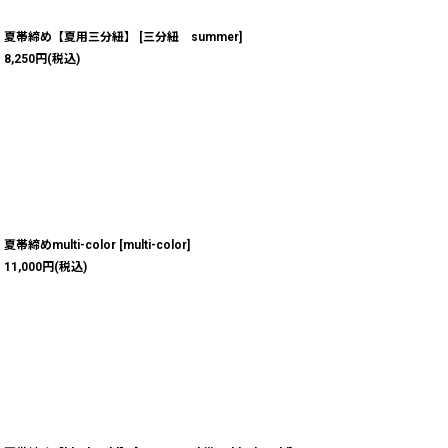
夏帯締め【夏用三分紐】
[
三分紐 summer
]
8,250
円
(税込)
夏帯締めmulti-color
[
multi-color
]
11,000
円
(税込)