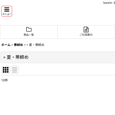
kaon
メニュー
商品一覧
ご利用案内
ホーム
>
帯締め
>
> 夏・帯締め
> 夏・帯締め
10
件
表示数
:
並び順
: