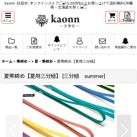
kaonn -日音衣- オンラインストア□■15,000円以上お買い上げで送料無料(沖縄
県・北海道を除く)■□
メニュー
カート
ご利用案内
ポイントにつ
商品一覧
ご利用案内
マイページ
問い合わせ
実店舗のご案内
いて
ホーム
>
帯締め
>
> 夏・帯締め
>
夏帯締め【夏用三分紐】
夏帯締め【夏用三分紐】
[
三分紐 summer
]