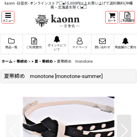
kaonn -日音衣- オンラインストア□■15,000円以上お買い上げで送料無料(沖縄
県・北海道を除く)■□
メニュー
カート
ご利用案内
ポイントにつ
商品一覧
ご利用案内
マイページ
問い合わせ
実店舗のご案内
いて
ホーム
>
帯締め
>
> 夏・帯締め
>
夏帯締め monotone
夏帯締め monotone
[
monotone-summer
]