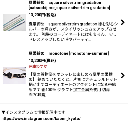
夏帯締め square silvertrim gradation
[
natsuobijime_square silvertrim gradation
]
13,200
円
(税込)
夏帯締め square silvertrim gradation 縁を彩るシ
ルバーの輝きが、スタイリッシュさをアップさせ
ます。 普段のコーディネートにはもちろん、少し
ドレスアップしたい時やパーティ…
夏帯締め monotone
[
monotone-summer
]
13,200
円
(税込)
在庫わずか
【夏の着物姿をオシャレに楽しめる夏用の帯締
め】 締めていただくと、片側にナチュラルドット
柄が出てコーディネートのアクセントになる帯締
めです 絹100％ クラフト加工金属糸使用 切房
※PC環境…
▼インスタグラムで情報配信中です
https://www.instagram.com/kaonn_kyoto/