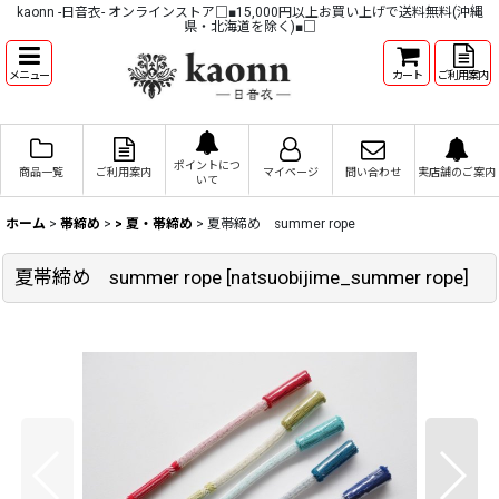
kaonn -日音衣- オンラインストア□■15,000円以上お買い上げで送料無料(沖縄
県・北海道を除く)■□
メニュー
カート
ご利用案内
ポイントにつ
商品一覧
ご利用案内
マイページ
問い合わせ
実店舗のご案内
いて
ホーム
>
帯締め
>
> 夏・帯締め
>
夏帯締め summer rope
夏帯締め summer rope
[
natsuobijime_summer rope
]