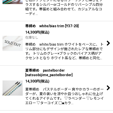
し色がアクセントになるカラーリングと輝きをプ
ラスするシルバーorゴールドのリバーシブル四分
紐です。帯留めと組み合わせて、カジュアルなコ
ーディ…
帯締め white/bias trim
[
Y37-20
]
14,300
円
(税込)
在庫なし
帯締め white/bias trim ホワイトをベースに、 ト
リム部分にもデザインが施されたレアな帯締めで
す。 トリムのグレー×ブラックのバイアス柄がア
クセントとなり ホワイト系など、帯締めと同化…
夏帯締め pastelborder
[
natsuobijime_pastelborder
]
14,300
円
(税込)
夏帯締め パステルボーダー 爽やかカラーのボー
ダーが、夏の装いを涼やか且つおしゃれに仕上げ
てくれるアイテムです。 ▽ラベンダー ▽レモンイ
エロー ▽ターコイズ □■カラ…