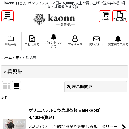
kaonn -日音衣- オンラインストア□■15,000円以上お買い上げで送料無料(沖縄
県・北海道を除く)■□
メニュー
カート
ご利用案内
ポイントにつ
商品一覧
ご利用案内
マイページ
問い合わせ
実店舗のご案内
いて
ホーム
>
帯
>
> 兵児帯
> 兵児帯
表示順変更
閉じる
2
件
表示数
:
ポリエステルしわ兵児帯
[
siwahekoobi
]
4,400
円
(税込)
並び順
:
ふんわりとした結びあがりを楽しめる、ボリュー