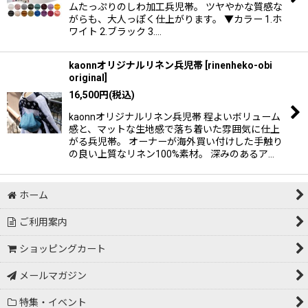
ムたっぷりのしわ加工兵児帯。 ツヤやかな質感な
絞り込む
がらも、大人っぽく仕上がります。 ▼カラー 1.ホ
ワイト 2.ブラック 3.…
kaonnオリジナルリネン兵児帯
[
rinenheko-obi
original
]
16,500
円
(税込)
kaonnオリジナルリネン兵児帯 程よいボリューム
感と、マットな生地感で落ち着いた雰囲気に仕上
がる兵児帯。 オーナーが海外買い付けした手触り
の良い上質なリネン100%素材。 深みのあるア…
ホーム
ご利用案内
ショッピングカート
メールマガジン
特集・イベント