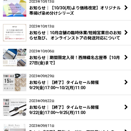
2023
10
13
年
月
日
お知らせ｜【10/30(月)より価格改定】オリジナル
帯揚げ染め分けシリーズ
2023
10
13
年
月
日
お知らせ｜10月店舗の臨時休業/短縮営業日のお知
らせ及び、 オンラインストアの発送対応について
2023
10
06
年
月
日
お知らせ｜期間限定入荷！西陣織名古屋帯【10月
27日(金)まで】
2023
09
29
年
月
日
お知らせ｜【終了】タイムセール開催
9/29(金)17:00〜10/2(月)11:00
2023
09
22
年
月
日
お知らせ｜【終了】タイムセール開催
9/22(金)17:00〜9/25(月)11:00
2023
09
11
年
月
日