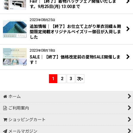
Fair｜【終了】着物バッグフェア開催いたしま
す。9月25日(月) 13:00まで
2023
08
25
年
月
日
追加情報｜【終了】お仕立て上がり単衣羽織＆期
間限定掲載オリジナルペイズリー御召が入荷しま
した
2023
08
18
年
月
日
SALE｜【終了】価格改定前の夏物SALE開催しま
す！
1
2
3
次
»
ホーム
ご利用案内
ショッピングカート
メールマガジン