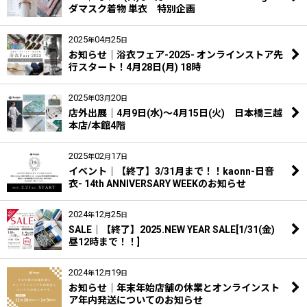
ダマスク着物 単衣 特別企画
2025
04
25
年
月
日
お知らせ｜浴衣フェア-2025- オンラインストア先
行スタート！4月28日(月) 18時
2025
03
20
年
月
日
店外出展｜4月9日(水)～4月15日(火) 日本橋三越
本店/本館4階
2025
02
17
年
月
日
イベント｜【終了】3/31月まで！！kaonn-日音
衣- 14th ANNIVERSARY WEEKのお知らせ
2024
12
25
年
月
日
SALE｜【終了】2025.NEW YEAR SALE[1/31(金)
昼12時まで！！]
2024
12
19
年
月
日
お知らせ｜年末年始店舗の休業とオンラインスト
ア年内発送についてのお知らせ