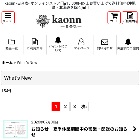
kaonn -日音衣- オンラインストア□■15,000円以上お買い上げで送料無料(沖縄
県・北海道を除く)■□
メニュー
カート
ご利用案内
ポイントにつ
商品一覧
ご利用案内
マイページ
問い合わせ
実店舗のご案内
いて
ホーム
>
What's New
What's New
154
件
1
2
3
次
»
2026
07
30
年
月
日
お知らせ｜夏季休業期間中の営業・配送のお知ら
せ