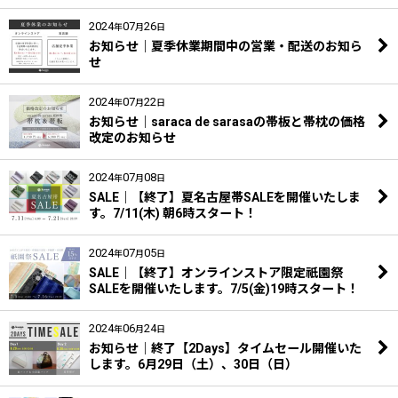
2024
07
26
年
月
日
お知らせ｜夏季休業期間中の営業・配送のお知ら
せ
2024
07
22
年
月
日
お知らせ｜saraca de sarasaの帯板と帯枕の価格
改定のお知らせ
2024
07
08
年
月
日
SALE｜【終了】夏名古屋帯SALEを開催いたしま
す。7/11(木) 朝6時スタート！
2024
07
05
年
月
日
SALE｜【終了】オンラインストア限定祇園祭
SALEを開催いたします。7/5(金)19時スタート！
2024
06
24
年
月
日
お知らせ｜終了【2Days】タイムセール開催いた
します。6月29日（土）、30日（日）