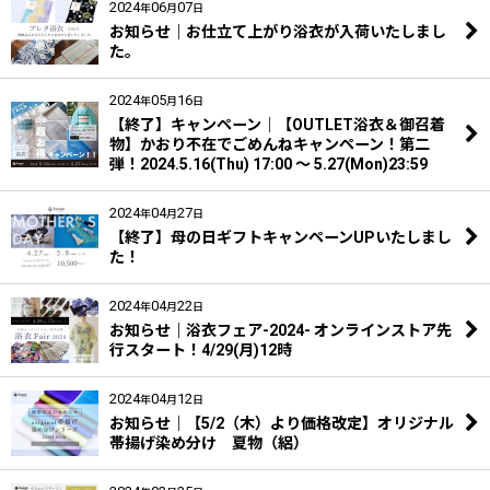
2024
06
07
年
月
日
お知らせ｜お仕立て上がり浴衣が入荷いたしまし
た。
2024
05
16
年
月
日
【終了】キャンペーン｜【OUTLET浴衣＆御召着
物】かおり不在でごめんねキャンペーン！第二
弾！2024.5.16(Thu) 17:00 〜 5.27(Mon)23:59
2024
04
27
年
月
日
【終了】母の日ギフトキャンペーンUPいたしまし
た！
2024
04
22
年
月
日
お知らせ｜浴衣フェア-2024- オンラインストア先
行スタート！4/29(月)12時
2024
04
12
年
月
日
お知らせ｜【5/2（木）より価格改定】オリジナル
帯揚げ染め分け 夏物（絽）