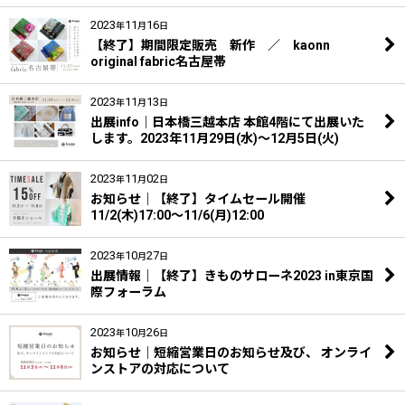
2023
11
16
年
月
日
【終了】期間限定販売 新作 ／ kaonn
original fabric名古屋帯
2023
11
13
年
月
日
出展info｜日本橋三越本店 本館4階にて出展いた
します。2023年11月29日(水)～12月5日(火)
2023
11
02
年
月
日
お知らせ｜【終了】タイムセール開催
11/2(木)17:00〜11/6(月)12:00
2023
10
27
年
月
日
出展情報｜【終了】きものサローネ2023 in東京国
際フォーラム
2023
10
26
年
月
日
お知らせ｜短縮営業日のお知らせ及び、 オンライ
ンストアの対応について