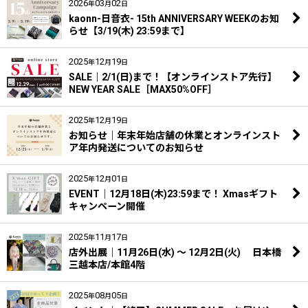
2026
03
02
年
月
日
kaonn-日音衣- 15th ANNIVERSARY WEEKのお知
らせ【3/19(木) 23:59まで】
2025
12
19
年
月
日
SALE｜2/1(日)まで！【オンラインストア先行】
NEW YEAR SALE［MAX50%OFF］
2025
12
19
年
月
日
お知らせ｜年末年始店舗の休業とオンラインスト
ア年内発送についてのお知らせ
2025
12
01
年
月
日
EVENT｜12月18日(木)23:59まで！ Xmasギフト
キャンペーン開催
2025
11
17
年
月
日
店外出展｜11月26日(水) 〜 12月2日(火) 日本橋
三越本店/本館4階
2025
08
05
年
月
日