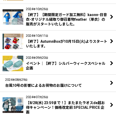
2024
10
26
年
月
日
【終了】【期間限定ガード加工無料】kaonn-日音
衣-オリジナル縫取り御召着物feather（単衣）の
販売がスタートいたしました。
2024
10
11
年
月
日
【終了】AutumnBoxが10月15日(火)よりスタート
いたします。
2024
09
20
年
月
日
イベント｜【終了】シルバーウィークスペシャル
企画
2024
08
29
年
月
日
台風10号の影響によるお荷物のお届けについて
2024
07
26
年
月
日
【8/28(水) 23:59まで！】またまたラオスde超お
得キャンペーン！価格改定前 SPECIAL PRICE 企
画