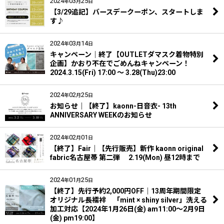
2024
03
25
年
月
日
【3/29追記】バースデークーポン、スタートしま
す♪
2024
03
14
年
月
日
キャンペーン｜終了【OUTLETダマスク着物特別
企画】かおり不在でごめんねキャンペーン！
2024.3.15(Fri) 17:00 〜 3.28(Thu)23:00
2024
02
25
年
月
日
お知らせ｜【終了】kaonn-日音衣- 13th
ANNIVERSARY WEEKのお知らせ
2024
02
01
年
月
日
【終了】Fair｜【先行販売】新作 kaonn original
fabric名古屋帯 第二弾 2.19(Mon) 昼12時まで
2024
01
25
年
月
日
【終了】先行予約2,000円OFF｜13周年期間限定
オリジナル長襦袢 「mint × shiny silver」洗える
加工対応【2024年1月26日(金) am11:00〜2月9日
(金) pm19:00】