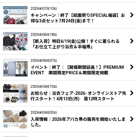
2026
07
10
年
月
日
キャンペーン｜終了【祇園祭りSPECIAL福袋】お
得な3点セット7月24日(金)まで！
2026
06
18
年
月
日
【新入荷】明日6/19(金)公開！すぐに着られる
「お仕立て上がり浴衣＆半幅帯」
2026
06
07
年
月
日
イベント｜終了｜【開催期間延長！】PREMIUM
EVENT 期間限定PRICE＆期間限定掲載
2026
04
10
年
月
日
お知らせ｜浴衣フェア-2026- オンラインストア先
行スタート！4月13日(月) 昼12時スタート
2026
04
03
年
月
日
入荷情報｜2026年アバカ帯の販売を開始いたしま
した。