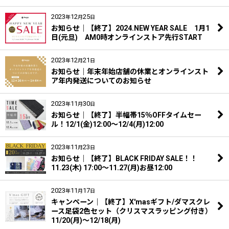
2023
12
25
年
月
日
お知らせ｜【終了】2024.NEW YEAR SALE 1月1
日(元旦) AM0時オンラインストア先行START
2023
12
21
年
月
日
お知らせ｜年末年始店舗の休業とオンラインスト
ア年内発送についてのお知らせ
2023
11
30
年
月
日
お知らせ｜【終了】半幅帯15％OFFタイムセー
ル！12/1(金)12:00〜12/4(月)12:00
2023
11
23
年
月
日
お知らせ｜【終了】BLACK FRIDAY SALE！！
11.23(木) 17:00〜11.27(月)お昼12:00
2023
11
17
年
月
日
キャンペーン｜【終了】X'masギフト/ダマスクレ
ース足袋2色セット（クリスマスラッピング付き）
11/20(月)～12/18(月)