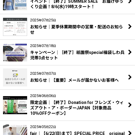
イベント｜【終了】SUMMER SALE お届けゆっ
くり企画！8/6(水)19時スタート！
2025
07
25
年
月
日
お知らせ｜夏季休業期間中の営業・配送のお知ら
せ
2025
07
18
年
月
日
キャンペーン｜［終了］祇園祭special福袋しわ兵
児帯3点セット
2025
07
07
年
月
日
お知らせ｜【重要】メールが届かないお客様へ
2025
06
06
年
月
日
限定企画｜【終了】Donation for フレンズ・ウィ
ズアウト・ア・ボーダーJAPAN【対象商品
10％OFFクーポン】
2025
05
22
年
月
日
fair｜【6/22(日)まで】SPECIAL PRICE original