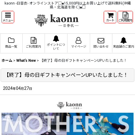
kaonn -日音衣- オンラインストア□■15,000円以上お買い上げで送料無料(沖縄
県・北海道を除く)■□
メニュー
カート
ご利用案内
ポイントにつ
商品一覧
ご利用案内
マイページ
問い合わせ
実店舗のご案内
いて
ホーム
>
What's New
>
【終了】母の日ギフトキャンペーンUPいたしました！
【終了】母の日ギフトキャンペーンUPいたしました！
2024
04
27
年
月
日