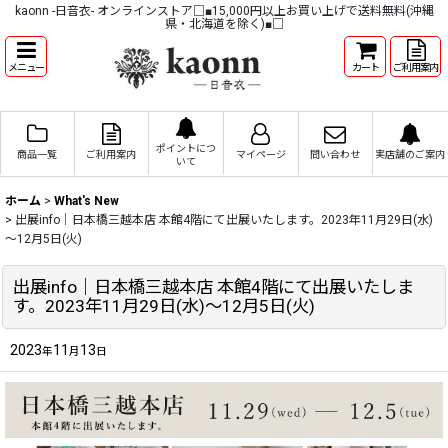
kaonn -日音衣- オンラインストア□■15,000円以上お買い上げで送料無料(沖縄
県・北海道を除く)■□
メニュー
カート
ご利用案内
ポイントにつ
商品一覧
ご利用案内
マイページ
問い合わせ
実店舗のご案内
いて
ホーム
>
What's New
>
出展info｜日本橋三越本店 本館4階にて出展いたします。2023年11月29日(水)
～12月5日(火)
出展info｜日本橋三越本店 本館4階にて出展いたしま
す。2023年11月29日(水)～12月5日(火)
2023
11
13
年
月
日