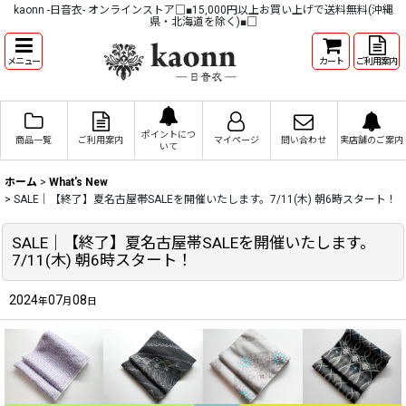
kaonn -日音衣- オンラインストア□■15,000円以上お買い上げで送料無料(沖縄
県・北海道を除く)■□
メニュー
カート
ご利用案内
ポイントにつ
商品一覧
ご利用案内
マイページ
問い合わせ
実店舗のご案内
いて
ホーム
>
What's New
>
SALE｜【終了】夏名古屋帯SALEを開催いたします。7/11(木) 朝6時スタート！
SALE｜【終了】夏名古屋帯SALEを開催いたします。
7/11(木) 朝6時スタート！
2024
07
08
年
月
日