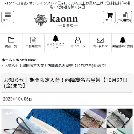
kaonn -日音衣- オンラインストア□■15,000円以上お買い上げで送料無料(沖縄
県・北海道を除く)■□
メニュー
カート
ご利用案内
ポイントにつ
商品一覧
ご利用案内
マイページ
問い合わせ
実店舗のご案内
いて
ホーム
>
What's New
>
お知らせ｜期間限定入荷！西陣織名古屋帯【10月27日(金)まで】
お知らせ｜期間限定入荷！西陣織名古屋帯【10月27日
(金)まで】
2023
10
06
年
月
日