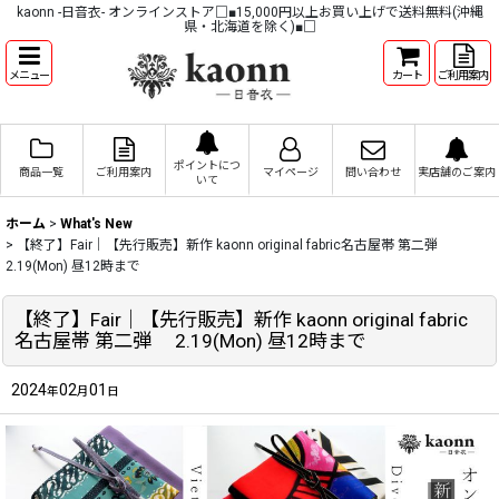
kaonn -日音衣- オンラインストア□■15,000円以上お買い上げで送料無料(沖縄
県・北海道を除く)■□
メニュー
カート
ご利用案内
ポイントにつ
商品一覧
ご利用案内
マイページ
問い合わせ
実店舗のご案内
いて
ホーム
>
What's New
>
【終了】Fair｜【先行販売】新作 kaonn original fabric名古屋帯 第二弾
2.19(Mon) 昼12時まで
【終了】Fair｜【先行販売】新作 kaonn original fabric
名古屋帯 第二弾 2.19(Mon) 昼12時まで
2024
02
01
年
月
日