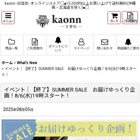
kaonn -日音衣- オンラインストア□■15,000円以上お買い上げで送料無料(沖縄
県・北海道を除く)■□
メニュー
カート
ご利用案内
ポイントにつ
商品一覧
ご利用案内
マイページ
問い合わせ
実店舗のご案内
いて
ホーム
>
What's New
>
イベント｜【終了】SUMMER SALE お届けゆっくり企画！8/6(水)19時スター
ト！
イベント｜【終了】SUMMER SALE お届けゆっくり企
画！8/6(水)19時スタート！
2025
08
05
年
月
日