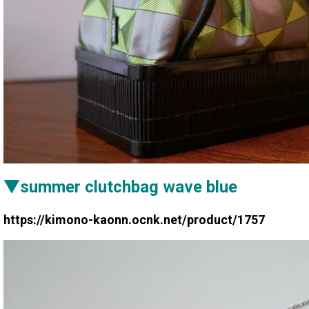
▼summer clutchbag wave blue
https://kimono-kaonn.ocnk.net/product/1757