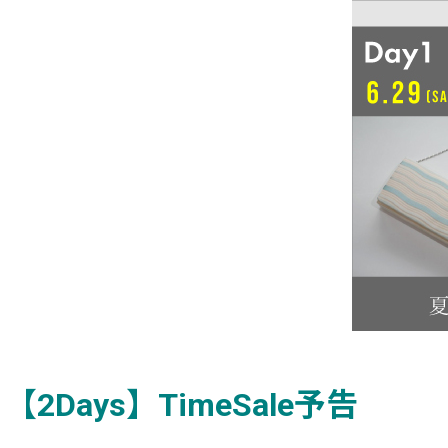
【2Days】TimeSale予告