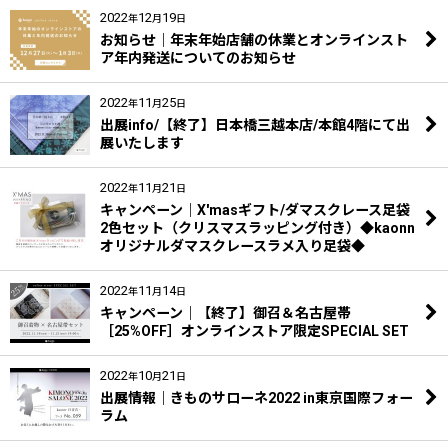
2022
12
19
年
月
日
お知らせ｜年末年始店舗の休業とオンラインスト
ア年内発送についてのお知らせ
2022
11
25
年
月
日
出展info/【終了】日本橋三越本店/本館4階にて出
展いたします
2022
11
21
年
月
日
キャンペーン｜X'masギフト/ダマスクレース足袋
2色セット（クリスマスラッピング付き）◆kaonn
オリジナルダマスクレースラメ入り足袋◆
2022
11
14
年
月
日
キャンペーン｜【終了】御召＆名古屋帯
［25%OFF］オンラインストア限定SPECIAL SET
2022
10
21
年
月
日
出展情報｜きものサローネ2022 in東京国際フォー
ラム