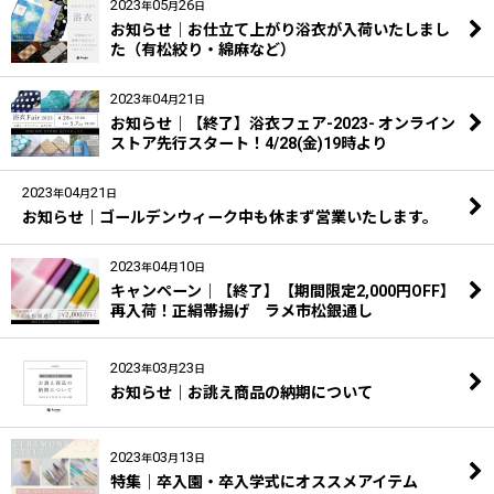
2023
05
26
年
月
日
お知らせ｜お仕立て上がり浴衣が入荷いたしまし
た（有松絞り・綿麻など）
2023
04
21
年
月
日
お知らせ｜【終了】浴衣フェア-2023- オンライン
ストア先行スタート！4/28(金)19時より
2023
04
21
年
月
日
お知らせ｜ゴールデンウィーク中も休まず営業いたします。
2023
04
10
年
月
日
キャンペーン｜【終了】【期間限定2,000円OFF】
再入荷！正絹帯揚げ ラメ市松銀通し
2023
03
23
年
月
日
お知らせ｜お誂え商品の納期について
2023
03
13
年
月
日
特集｜卒入園・卒入学式にオススメアイテム