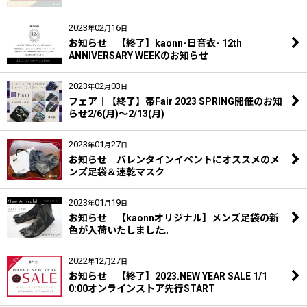
2023
02
16
年
月
日
お知らせ｜【終了】kaonn-日音衣- 12th
ANNIVERSARY WEEKのお知らせ
2023
02
03
年
月
日
フェア｜【終了】帯Fair 2023 SPRING開催のお知
らせ2/6(月)～2/13(月)
2023
01
27
年
月
日
お知らせ｜バレンタインイベントにオススメのメ
ンズ足袋＆速乾マスク
2023
01
19
年
月
日
お知らせ｜【kaonnオリジナル】メンズ足袋の新
色が入荷いたしました。
2022
12
27
年
月
日
お知らせ｜【終了】2023.NEW YEAR SALE 1/1
0:00オンラインストア先行START