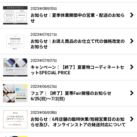
2023
08
03
年
月
日
お知らせ｜夏季休業期間中の営業・配送のお知ら
せ
2023
07
21
年
月
日
お知らせ｜お誂え商品のお仕立て代の価格改定の
お知らせ
2023
07
07
年
月
日
キャンペーン｜【終了】夏着物コーディネートセ
ットSPECIAL PRICE
2023
06
25
年
月
日
フェア｜【終了】夏帯Fair開催のお知らせ
6/25(日)～7/2(日)
2023
06
08
年
月
日
お知らせ｜6月店舗の臨時休業/短縮営業日のお知
らせ及び、 オンラインストアの発送対応について