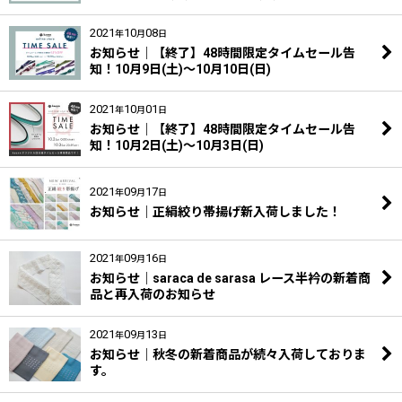
2021
10
08
年
月
日
お知らせ｜【終了】48時間限定タイムセール告
知！10月9日(土)～10月10日(日)
2021
10
01
年
月
日
お知らせ｜【終了】48時間限定タイムセール告
知！10月2日(土)～10月3日(日)
2021
09
17
年
月
日
お知らせ｜正絹絞り帯揚げ新入荷しました！
2021
09
16
年
月
日
お知らせ｜saraca de sarasa レース半衿の新着商
品と再入荷のお知らせ
2021
09
13
年
月
日
お知らせ｜秋冬の新着商品が続々入荷しておりま
す。