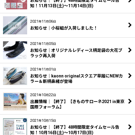
お知らせ｜【終了】48時間限定タイムセール告
知！11月13日(土)～11月14日(日)
2021
11
06
年
月
日
お知らせ｜小桜組が入荷しました！
2021
11
05
年
月
日
お知らせ｜オリジナルレディース柄足袋の大花ブ
ラック再入荷
2021
11
01
年
月
日
お知らせ｜kaonn originalスクエア草履にNEWカ
ラー＆新柄鼻緒が登場
2021
10
22
年
月
日
出展情報｜【終了】【きものサローネ2021 in東京
国際フォーラム】
2021
10
15
年
月
日
お知らせ｜【終了】48時間限定タイムセール告
知！10月16日(土)～10月17日(日)