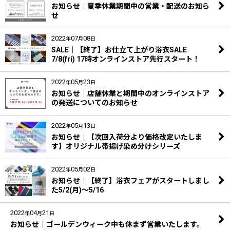
お知らせ｜夏季休業期間中の営業・配送のお知ら
せ
2022
07
08
年
月
日
SALE｜【終了】お仕立て上がり浴衣SALE
7/8(fri) 17時オンラインストア先行スタート！
2022
05
23
年
月
日
お知らせ｜店舗休業と期間中のオンラインストア
の発送についてのお知らせ
2022
05
13
年
月
日
お知らせ｜【次回入荷分より価格改定いたしま
す】オリジナル帯揚げ染め分けシリーズ
2022
05
02
年
月
日
お知らせ｜【終了】浴衣フェアがスタートしまし
た5/2(月)～5/16
2022
04
21
年
月
日
お知らせ｜ゴールデンウィーク中も休まず営業いたします。