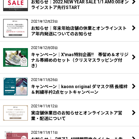
お知らせ｜2022.NEW YEAR SALE 1/1 AM0:00オン
ラインストア先行START
2021
12
23
年
月
日
お知らせ｜年末年始店舗の休業とオンラインスト
ア年内発送についてのお知らせ
2021
12
03
年
月
日
キャンペーン｜X'mas特別企画‼ 帯留め＆オリジ
ナル帯締めのセット（クリスマスラッピング付
き）
2021
11
26
年
月
日
キャンペーン｜kaonn original ダマスク柄 長襦袢
＆刺繍半衿2点セットキャンペーン
2021
11
12
年
月
日
実店舗休業日のお知らせとオンラインストア営
業・配送について
2021
11
11
年
月
日