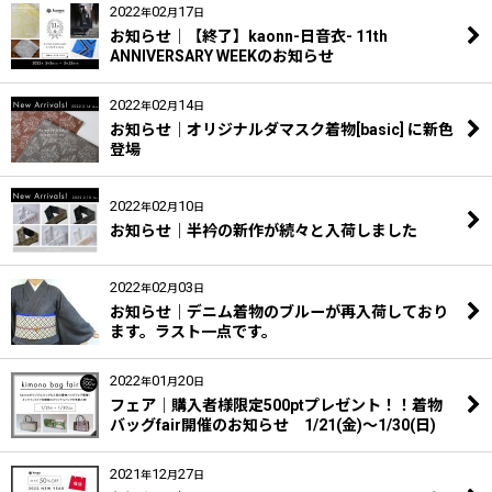
2022
02
17
年
月
日
お知らせ｜【終了】kaonn-日音衣- 11th
ANNIVERSARY WEEKのお知らせ
2022
02
14
年
月
日
お知らせ｜オリジナルダマスク着物[basic] に新色
登場
2022
02
10
年
月
日
お知らせ｜半衿の新作が続々と入荷しました
2022
02
03
年
月
日
お知らせ｜デニム着物のブルーが再入荷しており
ます。ラスト一点です。
2022
01
20
年
月
日
フェア｜購入者様限定500ptプレゼント！！着物
バッグfair開催のお知らせ 1/21(金)～1/30(日)
2021
12
27
年
月
日