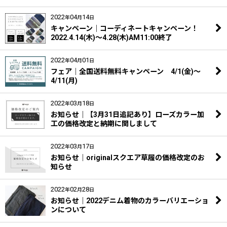
2022
04
14
年
月
日
キャンペーン｜コーディネートキャンペーン！
2022.4.14(木)～4.28(木)AM11:00終了
2022
04
01
年
月
日
フェア｜全国送料無料キャンペーン 4/1(金)～
4/11(月)
2022
03
18
年
月
日
お知らせ｜【3月31日追記あり】ローズカラー加
工の価格改定と納期に関しまして
2022
03
17
年
月
日
お知らせ｜originalスクエア草履の価格改定のお
知らせ
2022
02
28
年
月
日
お知らせ｜2022デニム着物のカラーバリエーショ
ンについて