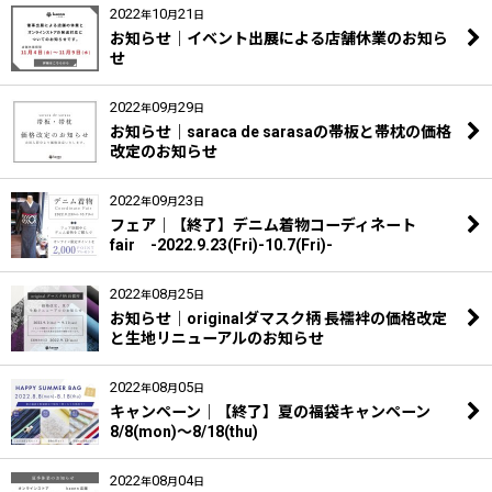
2022
10
21
年
月
日
お知らせ｜イベント出展による店舗休業のお知ら
せ
2022
09
29
年
月
日
お知らせ｜saraca de sarasaの帯板と帯枕の価格
改定のお知らせ
2022
09
23
年
月
日
フェア｜【終了】デニム着物コーディネート
fair -2022.9.23(Fri)-10.7(Fri)-
2022
08
25
年
月
日
お知らせ｜originalダマスク柄 長襦袢の価格改定
と生地リニューアルのお知らせ
2022
08
05
年
月
日
キャンペーン｜【終了】夏の福袋キャンペーン
8/8(mon)～8/18(thu)
2022
08
04
年
月
日