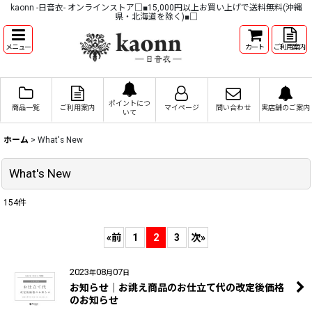
kaonn -日音衣- オンラインストア□■15,000円以上お買い上げで送料無料(沖縄
県・北海道を除く)■□
メニュー
カート
ご利用案内
ポイントにつ
商品一覧
ご利用案内
マイページ
問い合わせ
実店舗のご案内
いて
ホーム
>
What's New
What's New
154
件
«
前
1
2
3
次
»
2023
08
07
年
月
日
お知らせ｜お誂え商品のお仕立て代の改定後価格
のお知らせ