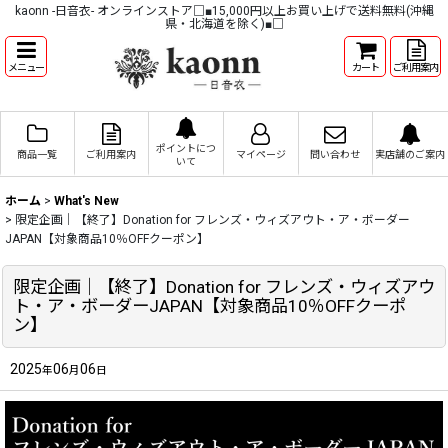
kaonn -日音衣- オンラインストア□■15,000円以上お買い上げで送料無料(沖縄
県・北海道を除く)■□
メニュー
カート
ご利用案内
ポイントにつ
商品一覧
ご利用案内
マイページ
問い合わせ
実店舗のご案内
いて
ホーム
>
What's New
>
限定企画｜【終了】Donation for フレンズ・ウィズアウト・ア・ボーダー
JAPAN【対象商品10％OFFクーポン】
限定企画｜【終了】Donation for フレンズ・ウィズアウ
ト・ア・ボーダーJAPAN【対象商品10％OFFクーポ
ン】
2025
06
06
年
月
日